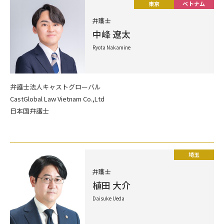
東京
ベトナム
弁護士
中峰 遼太
Ryota Nakamine
弁護士法人キャストグローバル
CastGlobal Law Vietnam Co.,Ltd
日本国弁護士
埼玉
弁護士
植田 大介
Daisuke Ueda