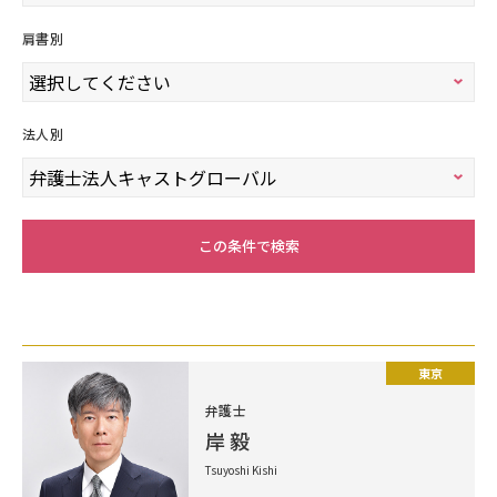
肩書別
法人別
この条件で検索
東京
弁護士
岸 毅
Tsuyoshi Kishi