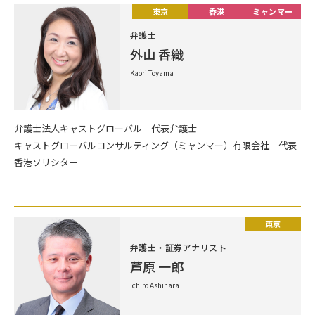
東京
香港
ミャンマー
弁護士
外山 香織
Kaori Toyama
弁護士法人キャストグローバル 代表弁護士
キャストグローバルコンサルティング（ミャンマー）有限会社 代表
香港ソリシター
東京
弁護士・証券アナリスト
芦原 一郎
Ichiro Ashihara