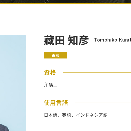
藏田 知彦
Tomohiko Kura
東京
資格
弁護士
使用言語
日本語、英語、インドネシア語