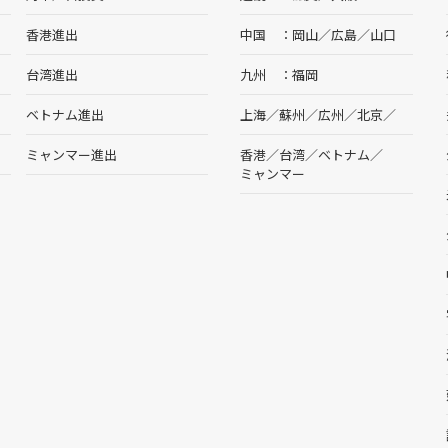
香港進出
中国
岡山
／
広島
／
山口
台湾進出
九州
福岡
ベトナム進出
上海
／
蘇州
／
広州
／
北京
／
ミャンマー進出
香港
／
台湾
／
ベトナム
／
ミャンマー