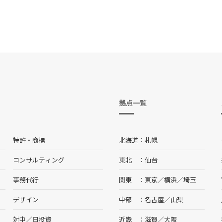
拠点一覧
特許・商標
北海道
札幌
コンサルティング
東北
仙台
事務代行
関東
東京
／
横浜
／
埼玉
デザイン
中部
名古屋
／
山梨
対中／日投資
近畿
滋賀
／
大阪