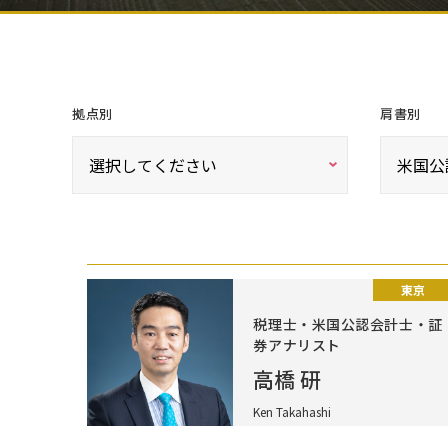
拠点別
肩書別
東京
税理士・米国公認会計士・証
券アナリスト
高橋 研
Ken Takahashi