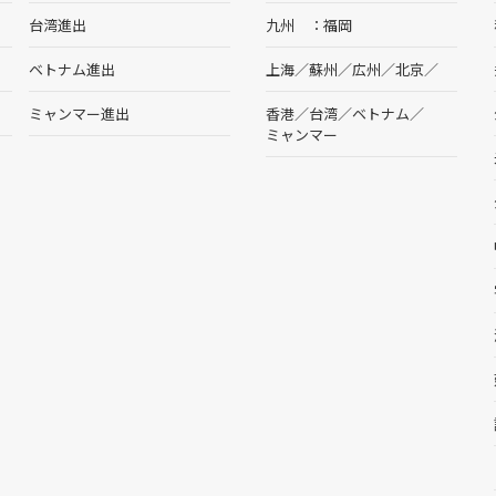
台湾進出
九州
福岡
ベトナム進出
上海
／
蘇州
／
広州
／
北京
／
ミャンマー進出
香港
／
台湾
／
ベトナム
／
ミャンマー