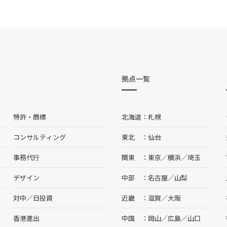
拠点一覧
特許・商標
北海道
札幌
コンサルティング
東北
仙台
事務代行
関東
東京
／
横浜
／
埼玉
デザイン
中部
名古屋
／
山梨
対中／日投資
近畿
滋賀
／
大阪
香港進出
中国
岡山
／
広島
／
山口