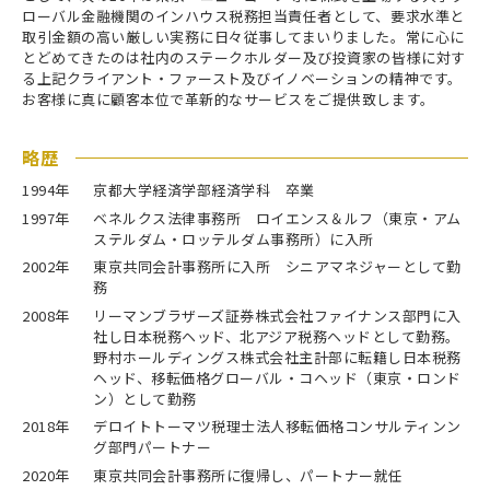
ローバル金融機関のインハウス税務担当責任者として、要求水準と
取引金額の高い厳しい実務に日々従事してまいりました。常に心に
とどめてきたのは社内のステークホルダー及び投資家の皆様に対す
る上記クライアント・ファースト及びイノベーションの精神です。
お客様に真に顧客本位で革新的なサービスをご提供致します。
略歴
1994年
京都大学経済学部経済学科 卒業
1997年
ベネルクス法律事務所 ロイエンス＆ルフ（東京・アム
ステルダム・ロッテルダム事務所）に入所
2002年
東京共同会計事務所に入所 シニアマネジャーとして勤
務
2008年
リーマンブラザーズ証券株式会社ファイナンス部門に入
社し日本税務ヘッド、北アジア税務ヘッドとして勤務。
野村ホールディングス株式会社主計部に転籍し日本税務
ヘッド、移転価格グローバル・コヘッド（東京・ロンド
ン）として勤務
2018年
デロイトトーマツ税理士法人移転価格コンサルティンン
グ部門パートナー
2020年
東京共同会計事務所に復帰し、パートナー就任