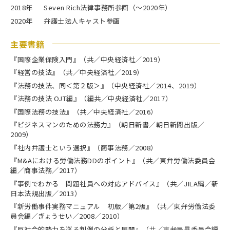
2018年
Seven Rich法律事務所参画（～2020年）
2020年
弁護士法人キャスト参画
主要書籍
『国際企業保険入門』（共／中央経済社／2019）
『経営の技法』（共／中央経済社／2019）
『法務の技法、同＜第２版＞』（中央経済社／2014、2019）
『法務の技法 OJT編』（編共／中央経済社／2017）
『国際法務の技法』（共／中央経済社／2016）
『ビジネスマンのための法務力』（朝日新書／朝日新聞出版／
2009）
『社内弁護士という選択』（商事法務／2008）
『M&Aにおける労働法務DDのポイント』（共／東弁労働法委員会
編／商事法務／2017）
『事例でわかる 問題社員への対応アドバイス』（共／JILA編／新
日本法規出版／2013）
『新労働事件実務マニュアル 初版／第2版』（共／東弁労働法委
員会編／ぎょうせい／2008／2010）
『反社会的勢力を巡る判例の分析と展開』（共／東弁民暴委員会編