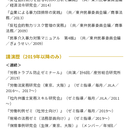
／経済法令研究会／2014）
『企業による暴力団排除の実践』（共／東弁民暴委員会編／商事法
務／2013）
『反社会的勢力リスク管理の実務』（共／東弁民暴委員会編／商事
法務／2009）
『民事介入暴力対策マニュアル 第4版』（共／東弁民暴委員会編
／ぎょうせい／2009）
講演歴（2019年以降のみ）
＜連続＞
『労務トラブル防止ゼミナール』（共演／計6回／産労総合研究所
／2019）
『労働法実務研究会（東京、大阪）』（ゼミ指導／毎月／JILA／
2016～、2017～）
『社内弁護士実務スキル研究会』（ゼミ指導／毎月／JILA／2011
～）
『労働判例ゼミ（社労士向け）』（ゼミ指導／毎月／2019～）
『現場の法務ゼミ（法務部員向け）』（ゼミ指導／2019～）
『保険事例研究会（生保／東京、大阪）』（メンバー／年9回／