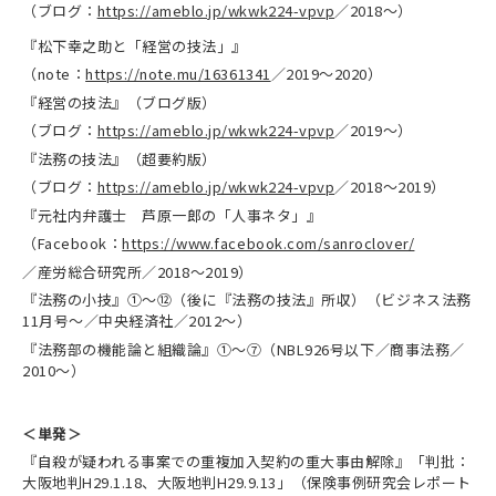
（ブログ：
https://ameblo.jp/wkwk224-vpvp
／2018～）
『松下幸之助と「経営の技法」』
（note：
https://note.mu/16361341
／2019～2020）
『経営の技法』（ブログ版）
（ブログ：
https://ameblo.jp/wkwk224-vpvp
／2019～）
『法務の技法』（超要約版）
（ブログ：
https://ameblo.jp/wkwk224-vpvp
／2018～2019）
『元社内弁護士 芦原一郎の「人事ネタ」』
（Facebook：
https://www.facebook.com/sanroclover/
／産労総合研究所／2018～2019）
『法務の小技』①～⑫（後に『法務の技法』所収）（ビジネス法務
11月号～／中央経済社／2012～）
『法務部の機能論と組織論』①～⑦（NBL926号以下／商事法務／
2010～）
＜単発＞
『自殺が疑われる事案での重複加入契約の重大事由解除』「判批：
大阪地判H29.1.18、大阪地判H29.9.13」（保険事例研究会レポート