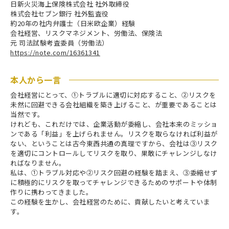
日新火災海上保険株式会社 社外取締役
株式会社セブン銀行 社外監査役
約20年の社内弁護士（日米欧企業）経験
会社経営、リスクマネジメント、労働法、保険法
元 司法試験考査委員（労働法）
https://note.com/16361341
本人から一言
会社経営にとって、①トラブルに適切に対応すること、②リスクを
未然に回避できる会社組織を築き上げること、が重要であることは
当然です。
けれども、これだけでは、企業活動が委縮し、会社本来のミッショ
ンである「利益」を上げられません。リスクを取らなければ利益が
ない、ということは古今東西共通の真理ですから、会社は③リスク
を適切にコントロールしてリスクを取り、果敢にチャレンジしなけ
ればなりません。
私は、①トラブル対応や②リスク回避の経験を踏まえ、③委縮せず
に積極的にリスクを取ってチャレンジできるためのサポートや体制
作りに携わってきました。
この経験を生かし、会社経営のために、貢献したいと考えていま
す。