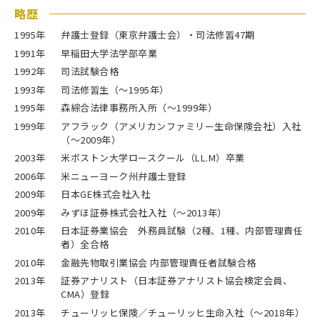
略歴
1995年
弁護士登録（東京弁護士会）・司法修習47期
1991年
早稲田大学法学部卒業
1992年
司法試験合格
1993年
司法修習生（～1995年）
1995年
森綜合法律事務所入所（～1999年）
1999年
アフラック（アメリカンファミリー生命保険会社）入社
（～2009年）
2003年
米ボストン大学ロースクール（LL.M）卒業
2006年
米ニューヨーク州弁護士登録
2009年
日本GE株式会社入社
2009年
みずほ証券株式会社入社（～2013年）
2010年
日本証券業協会 外務員試験（2種、1種、内部管理責任
者）全合格
2010年
金融先物取引業協会 内部管理責任者試験合格
2013年
証券アナリスト（日本証券アナリスト協会検定会員、
CMA）登録
2013年
チューリッヒ保険／チューリッヒ生命入社（～2018年）