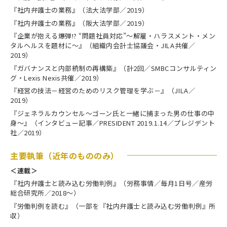
『社内弁護士の業務』（法大法学部／2019）
『社内弁護士の業務』（阪大法学部／2019）
『企業が抱える爆弾!? “問題社員対応”～解雇・ハラスメント・メン
タルヘルスを題材に～』（組織内会計士協議会・JILA共催／
2019）
『ガバナンスと内部統制の再構築』（計2回／SMBCコンサルティン
グ・Lexis Nexis共催／2019）
『経営の技法－経営のためのリスク管理を学ぶ－』（JILA／
2019）
『ジェネラルカウンセル～ゴーン氏と一緒に捕まった男の仕事の中
身～』（インタビュー記事／PRESIDENT 2019.1.14／プレジデント
社／2019）
主要執筆（近年のもののみ）
＜連載＞
『社内弁護士と読み込む労働判例』（労務事情／毎月1日号／産労
総合研究所／2018～）
『労働判例を読む』（一部を『社内弁護士と読み込む労働判例』所
収）