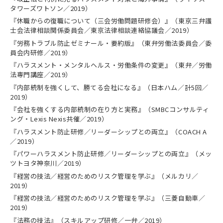
タワーズワトソン／2019）
『休職からの復職について（三会労働問題研修会）』（東京三弁護
士会法律相談関係委員会／東京法律相談連絡協議会／2019）
『労務トラブル防止ゼミナール・要約版』（東弁労働法委員会／委
員会内研修／2019）
『ハラスメント・メンタルヘルス・労働条件の変更』（東弁／労働
法専門講座／2019）
『内部統制を強くして、勝てる会社になる』（日本ハム／計5回／
2019）
『会社を強くする内部統制の在り方と実務』（SMBCコンサルティ
ング・Lexis Nexis共催／2019）
『ハラスメント防止研修／リーダーシップとの両立』（COACH A
／2019）
『パワーハラスメント防止研修／リーダーシップとの両立』（メッ
ツトヨタ神奈川／2019）
『経営の技法／経営のためのリスク管理を学ぶ』（メルカリ／
2019）
『経営の技法／経営のためのリスク管理を学ぶ』（三菱自動車／
2019）
『法務の技法』（スキルアップ研修／一弁／2019）