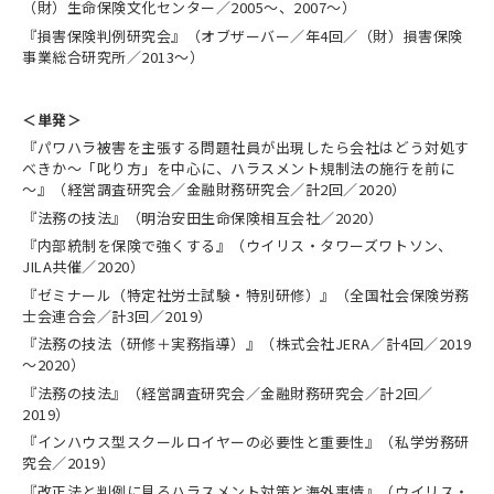
（財）生命保険文化センター／2005～、2007～）
『損害保険判例研究会』（オブザーバー／年4回／（財）損害保険
事業総合研究所／2013～）
＜単発＞
『パワハラ被害を主張する問題社員が出現したら会社はどう対処す
べきか～「叱り方」を中心に、ハラスメント規制法の施行を前に
～』（経営調査研究会／金融財務研究会／計2回／2020）
『法務の技法』（明治安田生命保険相互会社／2020）
『内部統制を保険で強くする』（ウイリス・タワーズワトソン、
JILA共催／2020）
『ゼミナール（特定社労士試験・特別研修）』（全国社会保険労務
士会連合会／計3回／2019）
『法務の技法（研修＋実務指導）』（株式会社JERA／計4回／2019
～2020）
『法務の技法』（経営調査研究会／金融財務研究会／計2回／
2019）
『インハウス型スクールロイヤーの必要性と重要性』（私学労務研
究会／2019）
『改正法と判例に見るハラスメント対策と海外事情』（ウイリス・