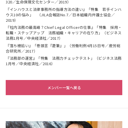
320／生命保険文化センター／2019）
『インハウスと法律事務所の指導方法の違い』「特集 若手インハ
ウス10の悩み」 （JILA会報誌No.7／日本組織内弁護士協会／
2019）
『社内法務の最高峰？Chief Legal Officerの仕事』「特集 採用・
転職・ステップアップ 法務組織・キャリアの在り方」（ビジネス
法務1月号／中央経済社／2017）
『落ち穂拾い』「巻頭言『遊筆』」（労働判例4月15日号／産労総
合研究所／2017）
『法務部の運営』「特集 法務力チェックテスト」（ビジネス法務
1月号／中央経済社／2016）
メンバー一覧へ戻る