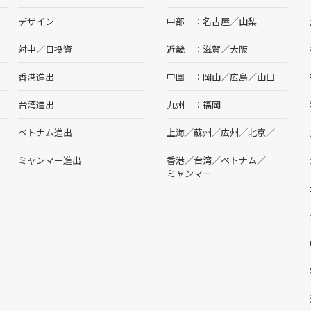
デザイン
中部
名古屋
／
山梨
対中／日投資
近畿
滋賀
／
大阪
香港進出
中国
岡山
／
広島
／
山口
台湾進出
九州
福岡
ベトナム進出
上海
／
蘇州
／
広州
／
北京
／
ミャンマー進出
香港
／
台湾
／
ベトナム
／
ミャンマー