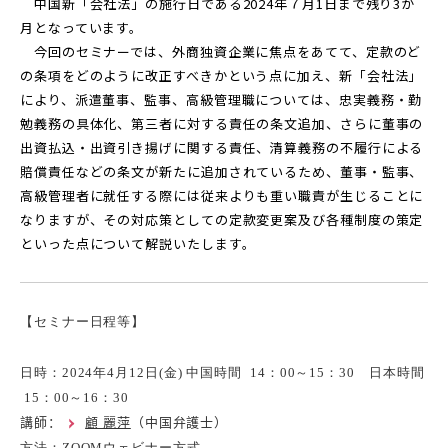
中国新「会社法」の施行日である2024年７月1日まで残り3か
月となっています。
今回のセミナーでは、外商独資企業に焦点をあてて、定款のど
の条項をどのように改正すべきかという点に加え、新「会社法」
により、派遣董事、監事、高級管理職については、忠実義務・勤
勉義務の具体化、第三者に対する責任の条文追加、さらに董事の
出資払込・出資引き揚げに関する責任、清算義務の不履行による
賠償責任などの条文が新たに追加されているため、董事・監事、
高級管理者に就任する際には従来よりも重い職責が生じることに
なりますが、その対応策としての定款変更案及び各種制度の策定
といった点について解説いたします。
【セミナー日程等】
日時
：2024年4月12日(金) 中国時間 14：00～15：30 日本時間
15：00～16：30
講師
：
顧 麗萍
（中国弁護士）
方法
：ZOOMウェビナー方式