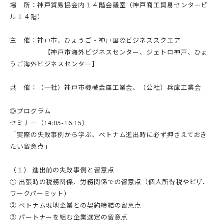
場 所：神戸貿易協会内１４階会議室（神戸商工貿易センタービ
ル１４階）
主 催：神戸市、ひょうご・神戸国際ビジネススクエア
【神戸市海外ビジネスセンター、ジェトロ神戸、ひょ
うご海外ビジネスセンター】
共 催：（一社）神戸市機械金属工業会、（公社）兵庫工業会
◎プログラム
セミナー（14:05-16:15）
「実際の失敗事例から学ぶ、ベトナム進出時に必ず押さえておき
たい留意点」
（１） 進出前の失敗事例と留意点
① 出張時の税務関係、労務関係での留意点（個人所得税やビザ、
ワークパーミット）
② ベトナム現地企業との契約締結の留意点
③ パートナーを組む企業選定の留意点