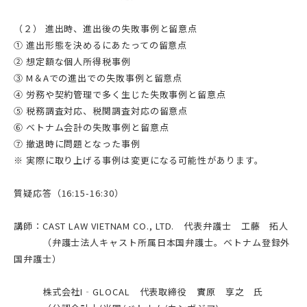
（２） 進出時、進出後の失敗事例と留意点
① 進出形態を決めるにあたっての留意点
② 想定額な個人所得税事例
③ M＆Aでの進出での失敗事例と留意点
④ 労務や契約管理で多く生じた失敗事例と留意点
⑤ 税務調査対応、税関調査対応の留意点
⑥ ベトナム会計の失敗事例と留意点
⑦ 撤退時に問題となった事例
※ 実際に取り上げる事例は変更になる可能性があります。
質疑応答（16:15-16:30）
講師：CAST LAW VIETNAM CO., LTD. 代表弁護士 工藤 拓人
（弁護士法人キャスト所属日本国弁護士。ベトナム登録外
国弁護士）
株式会社I‐GLOCAL 代表取締役 實原 享之 氏