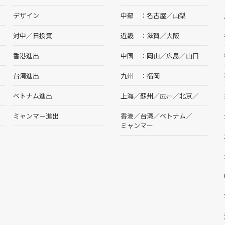
デザイン
中部
名古屋
／
山梨
対中／日投資
近畿
滋賀
／
大阪
香港進出
中国
岡山
／
広島
／
山口
台湾進出
九州
福岡
ベトナム進出
上海
／
蘇州
／
広州
／
北京
／
ミャンマー進出
香港
／
台湾
／
ベトナム
／
ミャンマー