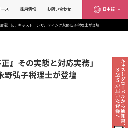
リース
採用情報
お問い合わせ
日本語
简体中文
English
9日開催）に、キャストコンサルティング永野弘子税理士が登壇
不正』その実態と対応実務」
グ永野弘子税理士が登壇