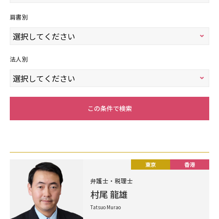
肩書別
法人別
この条件で検索
東京
香港
弁護士・税理士
村尾 龍雄
Tatsuo Murao