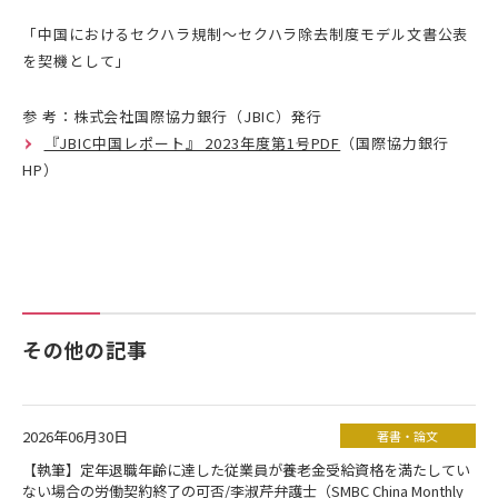
「中国におけるセクハラ規制～セクハラ除去制度モデル文書公表
を契機として」
参 考：株式会社国際協力銀行（JBIC）発行
『JBIC中国レポート』 2023年度第1号PDF
（国際協力銀行
HP）
その他の記事
2026年06月30日
著書・論文
【執筆】定年退職年齢に達した従業員が養老金受給資格を満たしてい
ない場合の労働契約終了の可否/李淑芹弁護士（SMBC China Monthly