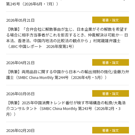
第245号（2026年6月・7月））
2026年05月21日
著書・論文
【執筆】「合弁会社に解散事由が生じ、日本企業がその解散を希望す
る場合に相手方当事者がこれを拒否するとき、仲裁解決は可能か― 日
本法、香港法、中国内地法の比較法の観点から 」村尾龍雄弁護士
（JBIC 中国レポート 2026年度第1号）
2026年04月21日
著書・論文
【執筆】両用品目に関する中国から日本への輸出規制の強化/金藤力弁
護士（SMBC China Monthly 第244号（2026年4月・5月））
2026年03月05日
著書・論文
【執筆】2025年中国消費トレンド番付が映す市場構造の転換/大亀浩
介コンサルタント（SMBC China Monthly 第243号（2026年2月・3
月））
2026年02月20日
著書・論文