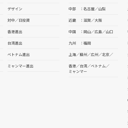
デザイン
中部
名古屋
／
山梨
対中／日投資
近畿
滋賀
／
大阪
香港進出
中国
岡山
／
広島
／
山口
台湾進出
九州
福岡
ベトナム進出
上海
／
蘇州
／
広州
／
北京
／
ミャンマー進出
香港
／
台湾
／
ベトナム
／
ミャンマー