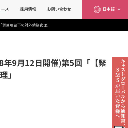
リース
採用情報
お問い合わせ
日本語
简体中文
English
】「貿易項目下の対外債務管理」
年9月12日開催)第5回「【緊
理」