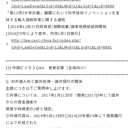
Cmd=LawDetail&LSid=30&LMid=11&LGid=1&Lid=6690
「第13次5か年計画」期間において科学技術イノベーションを支
持する輸入租税政策に関する通知
【2016年12月27日財政部/税関総署/国家税務総局財関税
[2016]70号により発布、同年1月1日施行】
http://law.cast-china.biz/index.php?
Cmd=LawDetail&LSid=12&LMid=5&LGid=1&Lid=6691
━━━━━━━━━━━━━━━━━━━━━━━━━━━━━━
[3] 中国ビジネスQ&A 更新記事（会員向け）
━━━━━━━━━━━━━━━━━━━━━━━━━━━━━━
Q .対外借入枠と国外担保・国内貸付の関係
主題につき以下ご質問申し上げます。
①外債については、2017年1月11日付（銀発[2017]9号にて国外
からの資金調達の
限度が純資産の2倍と規定。
②外保内貸は、2014年5月12日付[2014]29号第19条にて債務履行
により形成された