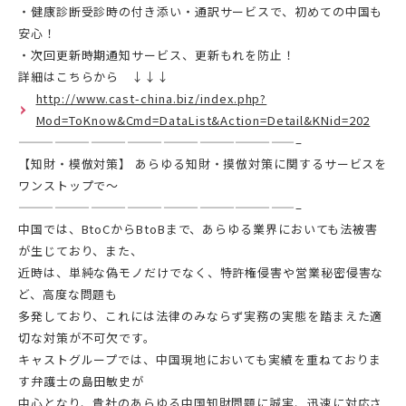
・健康診断受診時の付き添い・通訳サービスで、初めての中国も
安心！
・次回更新時期通知サービス、更新もれを防止！
詳細はこちらから ↓↓↓
http://www.cast-china.biz/index.php?
Mod=ToKnow&Cmd=DataList&Action=Detail&KNid=202
———————————————————————–
【知財・模倣対策】 あらゆる知財・摸倣対策に関するサービスを
ワンストップで～
———————————————————————–
中国では、BtoCからBtoBまで、あらゆる業界においても法被害
が生じており、また、
近時は、単純な偽モノだけでなく、特許権侵害や営業秘密侵害な
ど、高度な問題も
多発しており、これには法律のみならず実務の実態を踏まえた適
切な対策が不可欠です。
キャストグループでは、中国現地においても実績を重ねておりま
す弁護士の島田敏史が
中心となり、貴社のあらゆる中国知財問題に誠実、迅速に対応さ