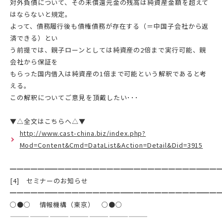
対外負債について、その未償還元金の残高は純資産金額を超えて
はならないと規定。
よって、債務履行後も債権債務が存在する（＝中国子会社から返
済できる）とい
う前提では、親子ローンとしては純資産の2倍まで実行可能、親
会社から保証を
もらった国内借入は純資産の1倍まで可能という解釈であると考
える。
この解釈についてご意見を頂戴したい･･･
▼△全文はこちらへ△▼
http://www.cast-china.biz/index.php?
Mod=Content&Cmd=DataList&Action=Detail&Did=3915
━━━━━━━━━━━━━━━━━━━━━━━━━━━━━━
[4] セミナーのお知らせ
━━━━━━━━━━━━━━━━━━━━━━━━━━━━━━
○●○ 情報機構（東京） ○●○
—————————————————————