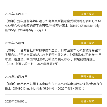
2026年06月30日
著書・論文
【執筆】定年退職年齢に達した従業員が養老金受給資格を満たしてい
ない場合の労働契約終了の可否/李淑芹弁護士（SMBC China Monthly
第245号（2026年6月・7月））
2026年05月21日
著書・論文
【執筆】「合弁会社に解散事由が生じ、日本企業がその解散を希望す
る場合に相手方当事者がこれを拒否するとき、仲裁解決は可能か― 日
本法、香港法、中国内地法の比較法の観点から 」村尾龍雄弁護士
（JBIC 中国レポート 2026年度第1号）
2026年04月21日
著書・論文
【執筆】両用品目に関する中国から日本への輸出規制の強化/金藤力弁
護士（SMBC China Monthly 第244号（2026年4月・5月））
2026年03月05日
著書・論文