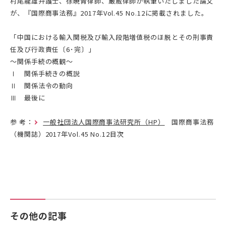
村尾龍雄弁護士、徐暁青律師、厳威律師が執筆いたしました論文
が、『国際商事法務』2017年Vol.45 No.12に掲載されました。
「中国における輸入関税及び輸入段階増値税のほ脱とその刑事責
任及び行政責任〔6･完〕」
～関係手続の概観～
Ⅰ 関係手続きの概説
Ⅱ 関係法令の動向
Ⅲ 最後に
参 考：
一般社団法人国際商事法研究所（HP）
国際商事法務
（機関誌）2017年Vol.45 No.12目次
その他の記事