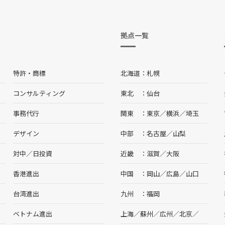
拠点一覧
特許・商標
北海道
札幌
コンサルティング
東北
仙台
事務代行
関東
東京
／
横浜
／
埼玉
デザイン
中部
名古屋
／
山梨
対中／日投資
近畿
滋賀
／
大阪
香港進出
中国
岡山
／
広島
／
山口
台湾進出
九州
福岡
ベトナム進出
上海
／
蘇州
／
広州
／
北京
／