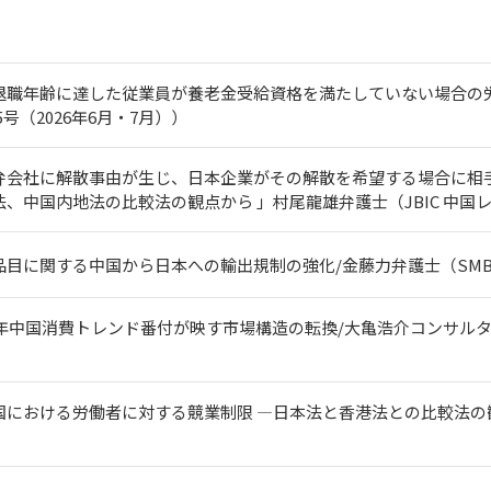
職年齢に達した従業員が養老金受給資格を満たしていない場合の労働契
245号（2026年6月・7月））
弁会社に解散事由が生じ、日本企業がその解散を希望する場合に相
、中国内地法の比較法の観点から 」村尾龍雄弁護士（JBIC 中国レ
に関する中国から日本への輸出規制の強化/金藤力弁護士（SMBC China
年中国消費トレンド番付が映す市場構造の転換/大亀浩介コンサルタント（SMB
における労働者に対する競業制限 ―日本法と香港法との比較法の観点か