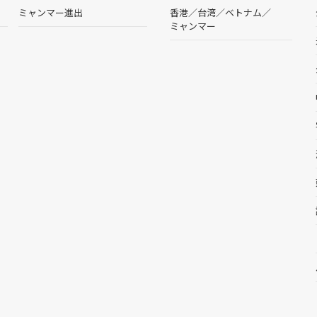
ミャンマー進出
香港
／
台湾
／
ベトナム
／
ミャンマー