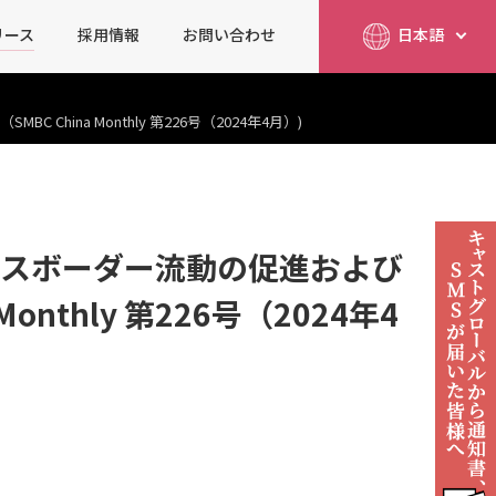
リース
採用情報
お問い合わせ
日本語
简体中文
English
a Monthly 第226号（2024年4月）)
スボーダー流動の促進および
thly 第226号（2024年4