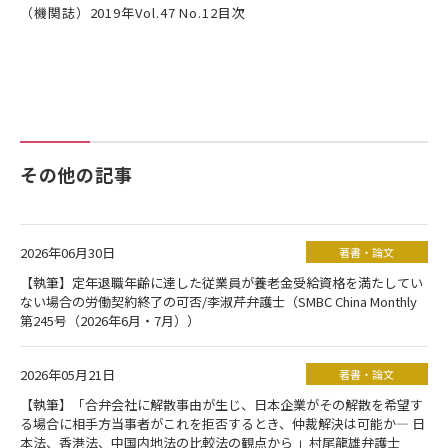
（機関誌）2019年Vol.47 No.12目次
その他の記事
2026年06月30日
著書・論文
【執筆】定年退職年齢に達した従業員が養老金受給資格を満たしてい
ない場合の労働契約終了の可否/李淑芹弁護士（SMBC China Monthly
第245号（2026年6月・7月））
2026年05月21日
著書・論文
【執筆】「合弁会社に解散事由が生じ、日本企業がその解散を希望す
る場合に相手方当事者がこれを拒否するとき、仲裁解決は可能か― 日
本法、香港法、中国内地法の比較法の観点から 」村尾龍雄弁護士