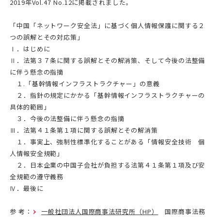
2019年Vol.47 No.12に掲載されました。
「中国「ネットワーク安全法」に基づく個人情報保護に関する２
つの誤解とその対応策」
Ⅰ．はじめに
Ⅱ．法第３７条に関する誤解とその解消策、そして今後の法整備
に伴う懸念の指摘
１.「基幹情報インフラストラクチャー」の意義
２．指針の規定にかかる「基幹情報インフラストラクチャーの
具体的範囲」
３．今後の法整備に伴う懸念の指摘
Ⅲ．法第４１条第１項に関する誤解とその解消策
１．事実上、強制性標準化することがある「情報安全技術 個
人情報安全規範」
２．日本企業の中国子会社が負担する法第４１条第１項及び安
全規範の遵守義務
Ⅳ．最後に
参 考：
一般社団法人国際商事法研究所（HP）
国際商事法務