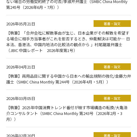
ない場合の労働契約終了の可否/李淑芹弁護士（SMBC China Monthly
第245号（2026年6月・7月））
2026年05月21日
著書・論文
【執筆】「合弁会社に解散事由が生じ、日本企業がその解散を希望す
る場合に相手方当事者がこれを拒否するとき、仲裁解決は可能か― 日
本法、香港法、中国内地法の比較法の観点から 」村尾龍雄弁護士
（JBIC 中国レポート 2026年度第1号）
2026年04月21日
著書・論文
【執筆】両用品目に関する中国から日本への輸出規制の強化/金藤力弁
護士（SMBC China Monthly 第244号（2026年4月・5月））
2026年03月05日
著書・論文
【執筆】2025年中国消費トレンド番付が映す市場構造の転換/大亀浩
介コンサルタント（SMBC China Monthly 第243号（2026年2月・3
月））
2026年02月20日
著書・論文