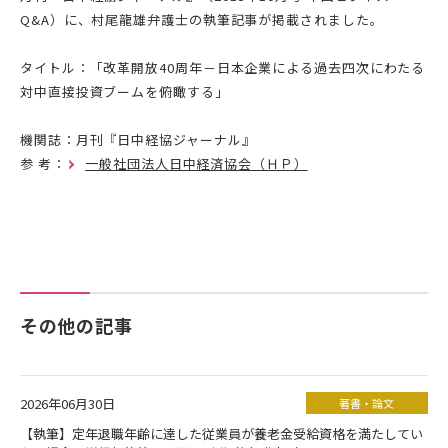
Q&A）に、村尾龍雄弁護士の執筆記事が掲載されました。
タイトル：「改革開放40周年－日本企業による過去四次にわたる
対中直接投資ブームを俯瞰する」
機関誌：月刊『日中経協ジャーナル』
参 考：
一般社団法人日中経済協会（ＨＰ）
その他の記事
2026年06月30日
著書・論文
【執筆】定年退職年齢に達した従業員が養老金受給資格を満たしてい