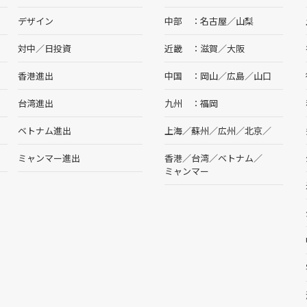
デザイン
中部
名古屋
／
山梨
対中／日投資
近畿
滋賀
／
大阪
香港進出
中国
岡山
／
広島
／
山口
台湾進出
九州
福岡
ベトナム進出
上海
／
蘇州
／
広州
／
北京
／
ミャンマー進出
香港
／
台湾
／
ベトナム
／
ミャンマー