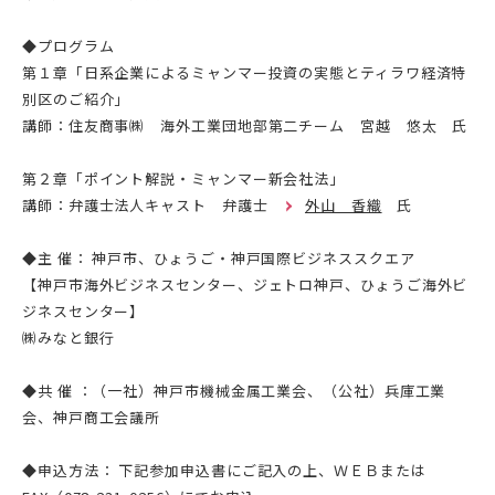
◆プログラム
第１章「日系企業によるミャンマー投資の実態とティラワ経済特
別区のご紹介」
講師：住友商事㈱ 海外工業団地部第二チーム 宮越 悠太 氏
第２章「ポイント解説・ミャンマー新会社法」
講師：弁護士法人キャスト 弁護士
外山 香織
氏
◆主 催： 神戸市、ひょうご・神戸国際ビジネススクエア
【神戸市海外ビジネスセンター、ジェトロ神戸、ひょうご海外ビ
ジネスセンター】
㈱みなと銀行
◆共 催 ：（一社）神戸市機械金属工業会、（公社）兵庫工業
会、神戸商工会議所
◆申込方法： 下記参加申込書にご記入の上、ＷＥＢまたは