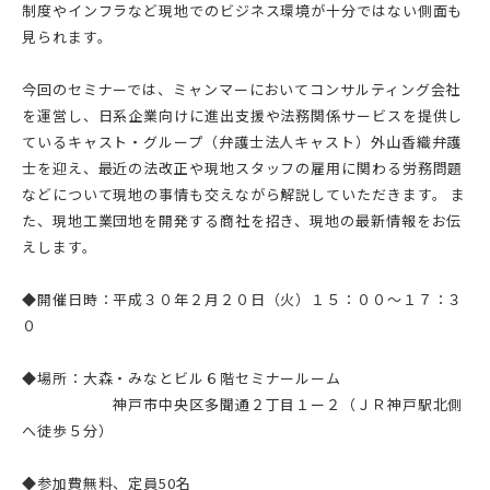
制度やインフラなど現地でのビジネス環境が十分ではない側面も
見られます。
今回のセミナーでは、ミャンマーにおいてコンサルティング会社
を運営し、日系企業向けに進出支援や法務関係サービスを提供し
ているキャスト・グループ（弁護士法人キャスト）外山香織弁護
士を迎え、最近の法改正や現地スタッフの雇用に関わる労務問題
などについて現地の事情も交えながら解説していただきます。 ま
た、現地工業団地を開発する商社を招き、現地の最新情報をお伝
えします。
◆開催日時：平成３０年２月２０日（火）１５：００～１７：３
０
◆場所：大森・みなとビル６階セミナールーム
神戸市中央区多聞通２丁目１ー２（ＪＲ神戸駅北側
へ徒歩５分）
◆参加費無料、定員50名