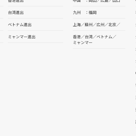
香港進出
中国
岡山
／
広島
／
山口
台湾進出
九州
福岡
ベトナム進出
上海
／
蘇州
／
広州
／
北京
／
ミャンマー進出
香港
／
台湾
／
ベトナム
／
ミャンマー