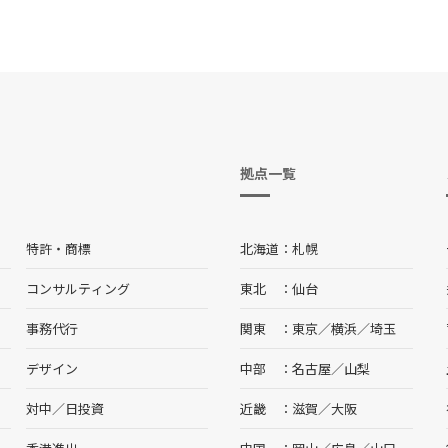
拠点一覧
特許・商標
北海道
札幌
コンサルティング
東北
仙台
事務代行
関東
東京
／
横浜
／
埼玉
デザイン
中部
名古屋
／
山梨
対中／日投資
近畿
滋賀
／
大阪