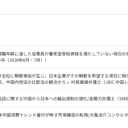
職年齢に達した従業員が養老金受給資格を満たしていない場合の労働契
245号（2026年6月・7月））
弁会社に解散事由が生じ、日本企業がその解散を希望する場合に相
、中国内地法の比較法の観点から 」村尾龍雄弁護士（JBIC 中国レ
に関する中国から日本への輸出規制の強化/金藤力弁護士（SMBC China
年中国消費トレンド番付が映す市場構造の転換/大亀浩介コンサルタント（SMB