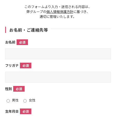
このフォームより入力・送信される内容は、
弊グループの
個人情報保護方針
に基づき、
適切に管理いたします。
お名前・ご連絡先等
お名前
必須
フリガナ
必須
性別
必須
男性
女性
生年月日
必須