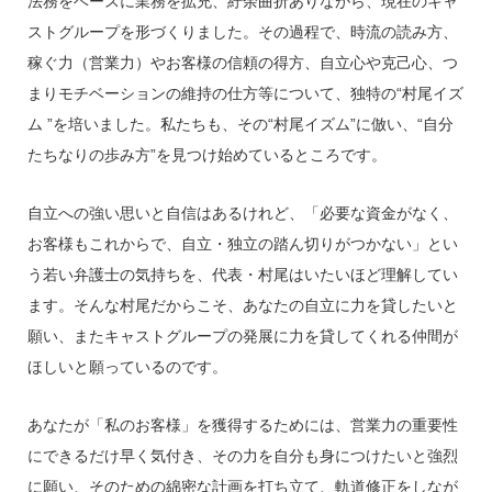
法務をベースに業務を拡充、紆余曲折ありながら、現在のキャ
ストグループを形づくりました。その過程で、時流の読み方、
稼ぐ力（営業力）やお客様の信頼の得方、自立心や克己心、つ
まりモチベーションの維持の仕方等について、独特の“村尾イズ
ム ”を培いました。私たちも、その“村尾イズム”に倣い、“自分
たちなりの歩み方”を見つけ始めているところです。
自立への強い思いと自信はあるけれど、「必要な資金がなく、
お客様もこれからで、自立・独立の踏ん切りがつかない」とい
う若い弁護士の気持ちを、代表・村尾はいたいほど理解してい
ます。そんな村尾だからこそ、あなたの自立に力を貸したいと
願い、またキャストグループの発展に力を貸してくれる仲間が
ほしいと願っているのです。
あなたが「私のお客様」を獲得するためには、営業力の重要性
にできるだけ早く気付き、その力を自分も身につけたいと強烈
に願い、そのための綿密な計画を打ち立て、軌道修正をしなが