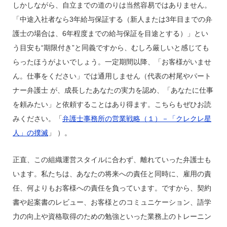
しかしながら、自立までの道のりは当然容易ではありません。
「中途入社者なら3年給与保証する（新人または3年目までの弁
護士の場合は、6年程度までの給与保証を目途とする）」とい
う目安も“期限付き”と同義ですから、むしろ厳しいと感じても
らったほうがよいでしょう。一定期間以降、「お客様がいませ
ん。仕事をください」では通用しません（代表の村尾やパート
ナー弁護士 が、成長したあなたの実力を認め、「あなたに仕事
を頼みたい」と依頼することはあり得ます。こちらもぜひお読
みください。「
弁護士事務所の営業戦略（１）－「クレクレ星
人」の撲滅
」 ）。
正直、この組織運営スタイルに合わず、離れていった弁護士も
います。私たちは、あなたの将来への責任と同時に、雇用の責
任、何よりもお客様への責任を負っています。ですから、契約
書や起案書のレビュー、お客様とのコミュニケーション、語学
力の向上や資格取得のための勉強といった業務上のトレーニン