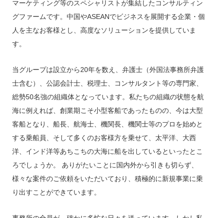
マーケティング等のスペシャリストが集結したコンサルティン
グファームです。中国やASEANでビジネスを展開する企業・個
人を主なお客様とし、高度なソリューションを提供していま
す。
当グループは設立から20年を数え、弁護士（外国法事務所弁護
士含む）、公認会計士、税理士、コンサルタント等の専門家、
総勢50名強の組織体となっています。私たちの組織の状態を航
海に例えれば、創業期こそ小型客船であったものの、今は大型
客船となり、船長、航海士、機関長、機関士等のプロを始めと
する乗船員、そして多くのお客様方を乗せて、太平洋、大西
洋、インド洋等あちこちの大海に船を出しているといったとこ
ろでしょうか。 ありがたいことに国内外から引きも切らず、
様々な案件のご依頼をいただいており、積極的に新規事業に乗
り出すことができています。