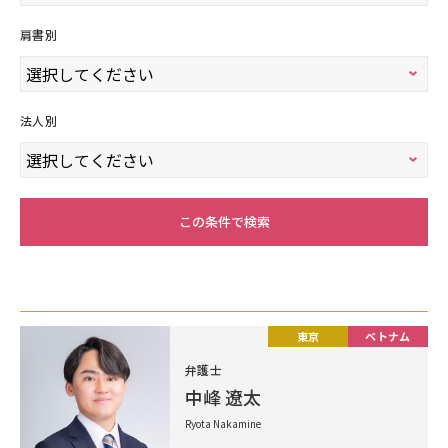
肩書別
法人別
この条件で検索
東京
ベトナム
弁護士
中峰 遼太
Ryota Nakamine