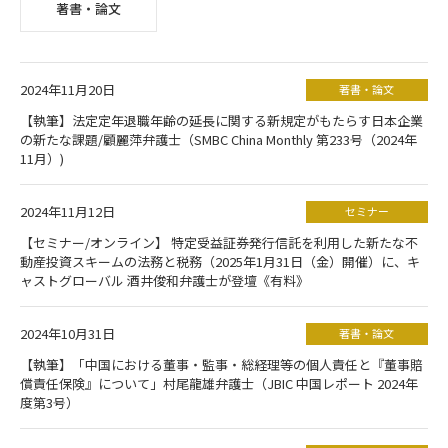
著書・論文
2024年11月20日
著書・論文
【執筆】法定定年退職年齢の延長に関する新規定がもたらす日本企業
の新たな課題/顧麗萍弁護士（SMBC China Monthly 第233号（2024年
11月）)
2024年11月12日
セミナー
【セミナー/オンライン】 特定受益証券発行信託を利用した新たな不
動産投資スキームの法務と税務（2025年1月31日（金）開催）に、キ
ャストグローバル 酒井俊和弁護士が登壇《有料》
2024年10月31日
著書・論文
【執筆】「中国における董事・監事・総経理等の個人責任と『董事賠
償責任保険』について」村尾龍雄弁護士（JBIC 中国レポート 2024年
度第3号）