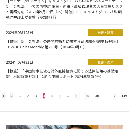
【セミナー/オンライン】キャストグローバル中国ビジネスセミナー：
新「会社法」下での再検討 董事・監事・高級管理者の人事管理リスク
と実務対応（2024年9月12日（木）開催）に、キャストグローバル 顧
麗萍弁護士が登壇《参加無料》
2024年08月23日
著書・論文
【執筆】新「会社法」の時間的効力に関する司法解釈/胡業超弁護士
（SMBC China Monthly 第230号（2024年8月））
2024年07月31日
著書・論文
【執筆】「中国資本による対外直接投資に関する法律法規の基礎知
識」村尾龍雄弁護士（JBIC 中国レポート 2024年度第2号）
1
«
...
2
3
4
5
6
...
10
20
30
...
»
149