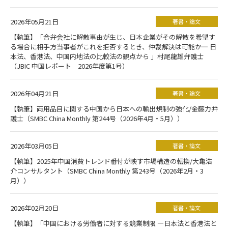
2026年05月21日
著書・論文
【執筆】「合弁会社に解散事由が生じ、日本企業がその解散を希望す
る場合に相手方当事者がこれを拒否するとき、仲裁解決は可能か― 日
本法、香港法、中国内地法の比較法の観点から 」村尾龍雄弁護士
（JBIC 中国レポート 2026年度第1号）
2026年04月21日
著書・論文
【執筆】両用品目に関する中国から日本への輸出規制の強化/金藤力弁
護士（SMBC China Monthly 第244号（2026年4月・5月））
2026年03月05日
著書・論文
【執筆】2025年中国消費トレンド番付が映す市場構造の転換/大亀浩
介コンサルタント（SMBC China Monthly 第243号（2026年2月・3
月））
2026年02月20日
著書・論文
【執筆】「中国における労働者に対する競業制限 ―日本法と香港法と