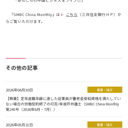
「あのころの中国ビジネス＆ライフ⑦」
『SMBC China Monthly』は
こちら
（三井住友銀行ＨＰ）か
らご覧いただけます。
その他の記事
2026年06月30日
著書・論文
【執筆】定年退職年齢に達した従業員が養老金受給資格を満たしてい
ない場合の労働契約終了の可否/李淑芹弁護士（SMBC China Monthly
第245号（2026年6月・7月））
2026年05月21日
著書・論文