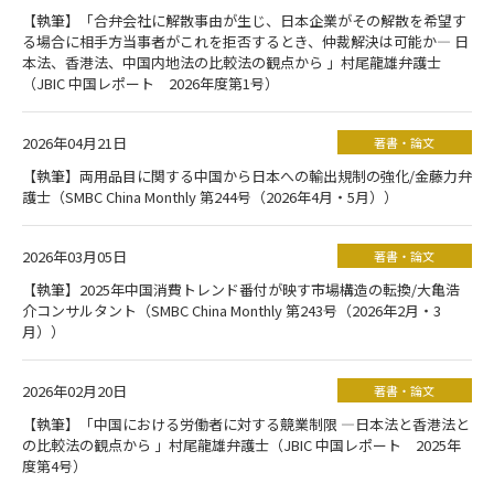
【執筆】「合弁会社に解散事由が生じ、日本企業がその解散を希望す
る場合に相手方当事者がこれを拒否するとき、仲裁解決は可能か― 日
本法、香港法、中国内地法の比較法の観点から 」村尾龍雄弁護士
（JBIC 中国レポート 2026年度第1号）
2026年04月21日
著書・論文
【執筆】両用品目に関する中国から日本への輸出規制の強化/金藤力弁
護士（SMBC China Monthly 第244号（2026年4月・5月））
2026年03月05日
著書・論文
【執筆】2025年中国消費トレンド番付が映す市場構造の転換/大亀浩
介コンサルタント（SMBC China Monthly 第243号（2026年2月・3
月））
2026年02月20日
著書・論文
【執筆】「中国における労働者に対する競業制限 ―日本法と香港法と
の比較法の観点から 」村尾龍雄弁護士（JBIC 中国レポート 2025年
度第4号）