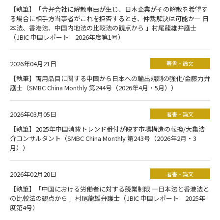
【執筆】「合弁会社に解散事由が生じ、日本企業がその解散を希望す
る場合に相手方当事者がこれを拒否するとき、仲裁解決は可能か― 日
本法、香港法、中国内地法の比較法の観点から 」村尾龍雄弁護士
（JBIC 中国レポート 2026年度第1号）
2026年04月21日
著書・論文
【執筆】両用品目に関する中国から日本への輸出規制の強化/金藤力弁
護士（SMBC China Monthly 第244号（2026年4月・5月））
2026年03月05日
著書・論文
【執筆】2025年中国消費トレンド番付が映す市場構造の転換/大亀浩
介コンサルタント（SMBC China Monthly 第243号（2026年2月・3
月））
2026年02月20日
著書・論文
【執筆】「中国における労働者に対する競業制限 ―日本法と香港法と
の比較法の観点から 」村尾龍雄弁護士（JBIC 中国レポート 2025年
度第4号）