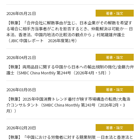
2026年05月21日
著書・論文
【執筆】「合弁会社に解散事由が生じ、日本企業がその解散を希望す
る場合に相手方当事者がこれを拒否するとき、仲裁解決は可能か― 日
本法、香港法、中国内地法の比較法の観点から 」村尾龍雄弁護士
（JBIC 中国レポート 2026年度第1号）
2026年04月21日
著書・論文
【執筆】両用品目に関する中国から日本への輸出規制の強化/金藤力弁
護士（SMBC China Monthly 第244号（2026年4月・5月））
2026年03月05日
著書・論文
【執筆】2025年中国消費トレンド番付が映す市場構造の転換/大亀浩
介コンサルタント（SMBC China Monthly 第243号（2026年2月・3
月））
2026年02月20日
著書・論文
【執筆】「中国における労働者に対する競業制限 ―日本法と香港法と