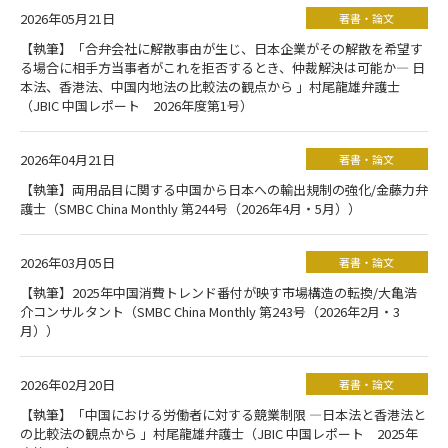
2026年05月21日
著書・論文
【執筆】「合弁会社に解散事由が生じ、日本企業がその解散を希望す
る場合に相手方当事者がこれを拒否するとき、仲裁解決は可能か― 日
本法、香港法、中国内地法の比較法の観点から 」村尾龍雄弁護士
（JBIC 中国レポート 2026年度第1号）
2026年04月21日
著書・論文
【執筆】両用品目に関する中国から日本への輸出規制の強化/金藤力弁
護士（SMBC China Monthly 第244号（2026年4月・5月））
2026年03月05日
著書・論文
【執筆】2025年中国消費トレンド番付が映す市場構造の転換/大亀浩
介コンサルタント（SMBC China Monthly 第243号（2026年2月・3
月））
2026年02月20日
著書・論文
【執筆】「中国における労働者に対する競業制限 ―日本法と香港法と
の比較法の観点から 」村尾龍雄弁護士（JBIC 中国レポート 2025年