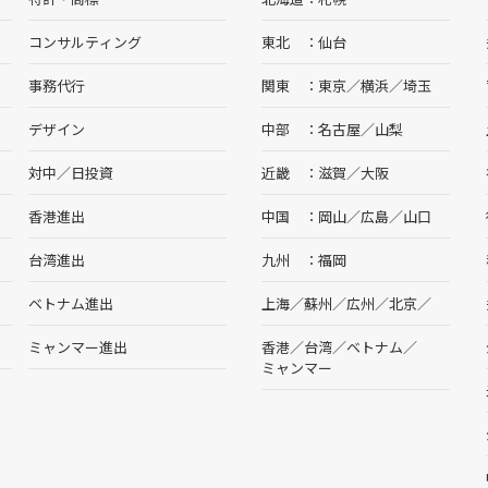
コンサルティング
東北
仙台
事務代行
関東
東京
／
横浜
／
埼玉
デザイン
中部
名古屋
／
山梨
対中／日投資
近畿
滋賀
／
大阪
香港進出
中国
岡山
／
広島
／
山口
台湾進出
九州
福岡
ベトナム進出
上海
／
蘇州
／
広州
／
北京
／
ミャンマー進出
香港
／
台湾
／
ベトナム
／
ミャンマー