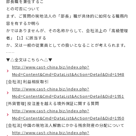
部長職を兼任するこ
との可否について
まず、ご質問の現地法人の「部長」職が具体的に如何なる職務内
容を有するか明ら
かではありませんが、その名称からして、会社法上の「高級管理
者」【1】に該当する
か、又は一般の従業員としての扱いとなることが考えられます。
……
▼△全文はこちらへ△▼
http://www.cast-china.biz/index.php?
Mod=Content&Cmd=DataList&Action=Detail&Did=1948
[会社法] 利益相反取引
http://www.cast-china.biz/index.php?
Mod=Content&Cmd=DataList&Action=Detail&Did=1951
[外貨管理] 投注差を越える境外保証に関する質問
http://www.cast-china.biz/index.php?
Mod=Content&Cmd=DataList&Action=Detail&Did=1950
[会社法] 中国の現地法人解散にかかる残余財産の分配について
http://www.cast-china.biz/index.php?