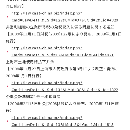
同日施行】
http://law.cast-china.biz/index.php?
Cmd=LawDetail&LSid=122&LMid=37&LGid=2&Lid=4820
非営利組織の企業所得税の免税収入に係る問題に関する通知
【2009年11月11日財税[2009]122号により発布、2008年1月1日
施行】
http://law.cast-china.biz/index.php?
Cmd=LawDetail&LSid=12&LMid=5&LGid=1&Lid=4821
上海市土地使用権払下弁法
【2008年11月27日上海市人民政府令第8号により改正・発布、
2009年1月1日施行】
http://law.cast-china.biz/index.php?
Cmd=LawDetail&LSid=134&LMid=38&LGid=4&Lid=4822
企業会計準則第1号―棚卸資産
【2006年2月15日財会[2006]3号により発布、2007年1月1日施
行】
http://law.cast-china.biz/index.php?
Cmd=LawDetail&LSid=13&LMid=5&LGid=1&Lid=4813