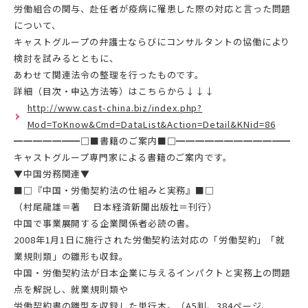
労働組合の関与、赴任者が疫病に罹患した際の対応と言った問題
について、
キャストグループの弁護士ならびにコンサルタントの協働により
検討を試みるとともに、
あわせて関連法令の整理を行ったものです。
詳細（目次・申込方法等）はこちらから↓↓↓
http://www.cast-china.biz/index.php?
Mod=ToKnow&Cmd=DataList&Action=Detail&KNid=86
━━━━━━━□■書籍のご案内■□━━━━━━━━━━━━
キャストグループ専門家による書籍のご案内です。
▼中国労務関連▼
■□『中国・労働契約法の仕組みと実務』■□
（村尾龍雄＝著 日本経済新聞出版社＝刊行）
中国で事業展開する企業関係者必読の書。
2008年1月1日に施行された労働契約法対応の「労働契約」「就
業規則類」の雛形も収録。
中国・労働契約法が日本企業に与えるインパクトと実務上の問題
点を解説し、就業規則類や
労働契約書の雛型を収録した単行本。（A5判、384ページ、