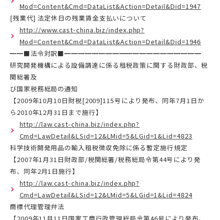
Mod=Content&Cmd=DataList&Action=Detail&Did=1947
[残業代] 法定休日の残業賃金支払いについて
http://www.cast-china.biz/index.php?
Mod=Content&Cmd=DataList&Action=Detail&Did=1946
━━■法令対訳■━━━━━━━━━━━━━━━━━━━━
研究開発機構による設備調達に係る租税政策に関する財政部、税
関総署及
び国家税務総局の通知
【2009年10月10日財税[2009]115号により発布、同年7月1日か
ら2010年12月31日まで施行】
http://law.cast-china.biz/index.php?
Cmd=LawDetail&LSid=12&LMid=5&LGid=1&Lid=4823
科学技術開発用品の輸入租税徴収免除に係る暫定施行規定
【2007年1月31日財政部/税関総署/税務総局令第44号により発
布、同年2月1日施行】
http://law.cast-china.biz/index.php?
Cmd=LawDetail&LSid=12&LMid=5&LGid=1&Lid=4824
商標代理管理弁法
【2009年11月11日国家工商行政管理総局令第46号により発布、