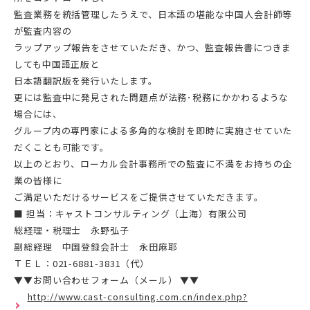
監査業務を統括管理したうえで、日本語の堪能な中国人会計師等
が監査内容の
ラップアップ報告をさせていただき、かつ、監査報告書につきま
しても中国語正版と
日本語翻訳版を発行いたします。
更には監査中に発見された問題点が法務･税務にかかわるような
場合には、
グループ内の専門家による多角的な検討を即時に実施させていた
だくことも可能です。
以上のとおり、ローカル会計事務所での監査に不満をお持ちの企
業の皆様に
ご満足いただけるサービスをご提供させていただきます。
■ 担当：キャストコンサルティング（上海）有限公司
総経理・税理士 永野弘子
副総経理 中国登録会計士 永田麻耶
ＴＥＬ：021-6881-3831（代）
▼▼お問い合わせフォーム（メール） ▼▼
http://www.cast-consulting.com.cn/index.php?