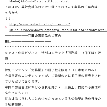
Mod=QA&Cmd=DataList&Action=List
そのほか、弊社会計部門で取り扱っております業務のご案内はこ
ちらから
↓↓↓
http://www.cast-china.biz/index.php?
Main=Service&Mod=Company&Cmd=DataList&Action=Detail
━━━━━━━□■企画商品のご案内
■□━━━━━━━━━━━━
**********************************************************
キャスト中国ビジネス 特別コンテンツ「労務編」（冊子版）販
売
**********************************************************
特別コンテンツ「労務編」の冊子版を販売！（日本地区のみ）
会員限定のコンテンツですが、ご希望の方に冊子版の販売をさせ
ていただいております。
中国の労務管理における現状を踏まえ、実務上、検討の必要性が
高かったものの
従来は論じられることの少なかったといえる労働契約法施行後の
手続的規制、