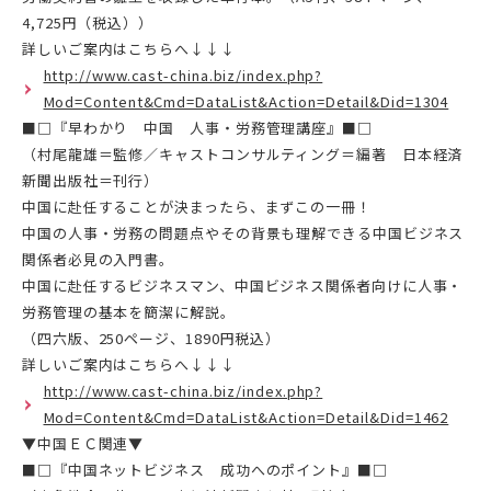
4,725円（税込））
詳しいご案内はこちらへ↓↓↓
http://www.cast-china.biz/index.php?
Mod=Content&Cmd=DataList&Action=Detail&Did=1304
■□『早わかり 中国 人事・労務管理講座』■□
（村尾龍雄＝監修／キャストコンサルティング＝編著 日本経済
新聞出版社＝刊行）
中国に赴任することが決まったら、まずこの一冊！
中国の人事・労務の問題点やその背景も理解できる中国ビジネス
関係者必見の入門書。
中国に赴任するビジネスマン、中国ビジネス関係者向けに人事・
労務管理の基本を簡潔に解説。
（四六版、250ページ、1890円税込）
詳しいご案内はこちらへ↓↓↓
http://www.cast-china.biz/index.php?
Mod=Content&Cmd=DataList&Action=Detail&Did=1462
▼中国ＥＣ関連▼
■□『中国ネットビジネス 成功へのポイント』■□