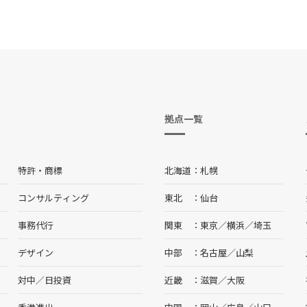
拠点一覧
特許・商標
北海道
札幌
コンサルティング
東北
仙台
事務代行
関東
東京
／
横浜
／
埼玉
デザイン
中部
名古屋
／
山梨
対中／日投資
近畿
滋賀
／
大阪