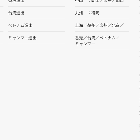
香港進出
中国
岡山
／
広島
／
山口
台湾進出
九州
福岡
ベトナム進出
上海
／
蘇州
／
広州
／
北京
／
ミャンマー進出
香港
／
台湾
／
ベトナム
／
ミャンマー