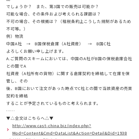
でしょうか？ また、第3国での販売は可能か？
可能な場合、その条件および考えられる課題は？
不可の場合、その根拠は？（租税条約上こうした規制があるため
不可等。）
例）物流
中国A社 → B国保税倉庫（A社資産） → B国C社
よろしくお願い申し上げます。
A.ご質問のスキームにおいては、中国のA社がB国の保税倉庫会社
との間でA
社資産（A社所有の貨物）に関する倉庫契約を締結して在庫を保
管し、その
後、B国において注文があった時点でC社との間で当該資産の売買
契約を締結
することが予定されているものと考えられます。
……
▼△全文はこちらへ△▼
http://www.cast-china.biz/index.php?
Mod=Content&Cmd=DataList&Action=Detail&Did=1938