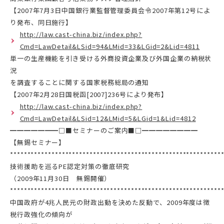
【2007年7月3日中国銀行業監督管理委員会令2007年第12号によ
り発布、同日施行】
http://law.cast-china.biz/index.php?
Cmd=LawDetail&LSid=94&LMid=33&LGid=2&Lid=4811
単一の生産機能を引き受ける外商投資企業及び外国企業の納税状
況
を調査することに関する国家税務総局の通知
【2007年2月28日国税函[2007]236号により発布】
http://law.cast-china.biz/index.php?
Cmd=LawDetail&LSid=12&LMid=5&LGid=1&Lid=4812
━━━━━━━□■セミナーのご案内■□━━━━━━━━
【無錫セミナー】
*************************************************************
技術援助を巡るPE認定対策の徹底研究
（2009年11月30日 無錫開催）
*************************************************************
中国政府が4兆人民元の財政出動を決めた反動で、2009年度は徴
税行政強化の傾向が