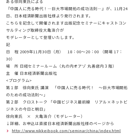
ある徐向東氏による
『中国人に売る時代！―巨大市場開拓の成功法則―』が、11月24
日、日本経済新聞出版社様より発行されます。
こちらを記念して開催されます出版記念セミナーにキャストコン
サルティング取締役大亀浩介が
モデレーターとして登壇いたします。
記
日 程 2009年11月30日（月） 18：00～20：00 （開場 17：
30）
場 所 日経セミナールーム（丸の内オアゾ 丸善店内３階）
主 催 日本経済新聞出版社
<プログラム>
第１部 徐向東氏 講演 「中国人に売る時代！ ～巨大市場開拓
のための成功法則～」
第２部 クロストーク 「中国ビジネス最前線 リアル×ネットビ
ジネスの今日と明日」
徐向東氏 × 大亀浩介（モデレーター）
↓詳細、お申込は直接日本経済新聞出版社様のページから
http://www.nikkeibook.com/seminar/china/index.html