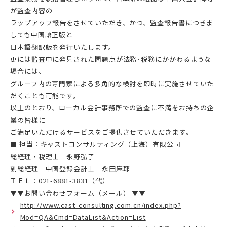
が監査内容の
ラップアップ報告をさせていただき、かつ、監査報告書につきま
しても中国語正版と
日本語翻訳版を発行いたします。
更には監査中に発見された問題点が法務･税務にかかわるような
場合には、
グループ内の専門家による多角的な検討を即時に実施させていた
だくことも可能です。
以上のとおり、ローカル会計事務所での監査に不満をお持ちの企
業の皆様に
ご満足いただけるサービスをご提供させていただきます。
■ 担当：キャストコンサルティング（上海）有限公司
総経理・税理士 永野弘子
副総経理 中国登録会計士 永田麻耶
ＴＥＬ：021-6881-3831（代）
▼▼お問い合わせフォーム（メール） ▼▼
http://www.cast-consulting.com.cn/index.php?
Mod=QA&Cmd=DataList&Action=List