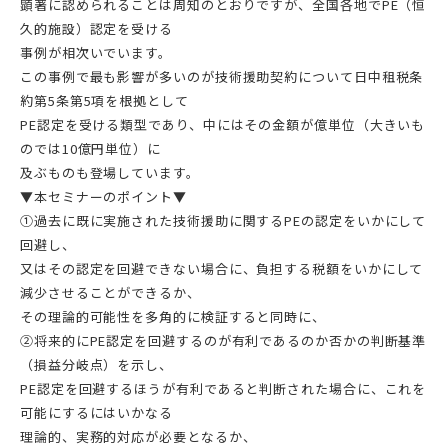
顕著に認められることは周知のとおりですが、全国各地でPE（恒
久的施設）認定を受ける
事例が相次いでいます。
この事例で最も影響が多いのが技術援助契約について日中租税条
約第5条第5項を根拠として
PE認定を受ける類型であり、中にはその金額が億単位（大きいも
のでは10億円単位）に
及ぶものも登場しています。
▼本セミナーのポイント▼
①過去に既に実施された技術援助に関するPEの認定をいかにして
回避し、
又はその認定を回避できない場合に、負担する税額をいかにして
減少させることができるか、
その理論的可能性を多角的に検証すると同時に、
②将来的にPE認定を回避するのが有利であるのか否かの判断基準
（損益分岐点）を示し、
PE認定を回避するほうが有利であると判断された場合に、これを
可能にするにはいかなる
理論的、実務的対応が必要となるか、