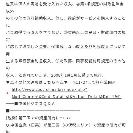
位又は個人の寄贈を受け入れた収入、②第7条規定の財政割当金
以外
のその他の政府補助収入。但し、政府がサービスを購入すること
に
より取得する収入を含まない、③省級以上の民政・財政部門の規
定
に応じて収受した会費、④徴税しない収入及び免税収入について
発
生する銀行預金利息収入、⑤財政部、国家税務総局規定のその他
の
収入、とされています。2008年1月1月に遡って施行。
▼△その他の速報はこちらへ△▼ ※11/27まで無料公開※
http://www.cast-china.biz/index.php?
Mod=Content&Cmd=DataList&Action=Detail&Did=1941
━━■中国ビジネスＱ＆Ａ
■━━━━━━━━━━━━━━━━━
[税関] 第三国での資産所有について
Q.中国企業（日系）が第三国（の保税エリア）で資産の所有が可
能