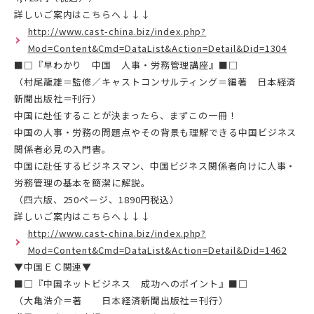
詳しいご案内はこちらへ↓↓↓
http://www.cast-china.biz/index.php?
Mod=Content&Cmd=DataList&Action=Detail&Did=1304
■□『早わかり 中国 人事・労務管理講座』■□
（村尾龍雄＝監修／キャストコンサルティング＝編著 日本経済
新聞出版社＝刊行）
中国に赴任することが決まったら、まずこの一冊！
中国の人事・労務の問題点やその背景も理解できる中国ビジネス
関係者必見の入門書。
中国に赴任するビジネスマン、中国ビジネス関係者向けに人事・
労務管理の基本を簡潔に解説。
（四六版、250ページ、1890円税込）
詳しいご案内はこちらへ↓↓↓
http://www.cast-china.biz/index.php?
Mod=Content&Cmd=DataList&Action=Detail&Did=1462
▼中国ＥＣ関連▼
■□『中国ネットビジネス 成功へのポイント』■□
（大亀浩介＝著 日本経済新聞出版社＝刊行）