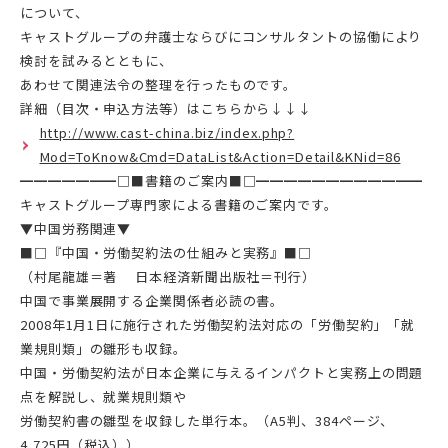
について、
キャストグループの弁護士ならびにコンサルタントの協働により
検討を試みるとともに、
あわせて関連法令の整理を行ったものです。
詳細（目次・申込方法等）はこちらから↓↓↓
http://www.cast-china.biz/index.php?
Mod=ToKnow&Cmd=DataList&Action=Detail&KNid=86
━━━━━━━□■書籍のご案内■□━━━━━━━━━━━━
キャストグループ専門家による書籍のご案内です。
▼中国労務関連▼
■□『中国・労働契約法の仕組みと実務』■□
（村尾龍雄＝著 日本経済新聞出版社＝刊行）
中国で事業展開する企業関係者必読の書。
2008年1月1日に施行された労働契約法対応の「労働契約」「就
業規則類」の雛形も収録。
中国・労働契約法が日本企業に与えるインパクトと実務上の問題
点を解説し、就業規則類や
労働契約書の雛型を収録した単行本。（A5判、384ページ、
4,725円（税込））