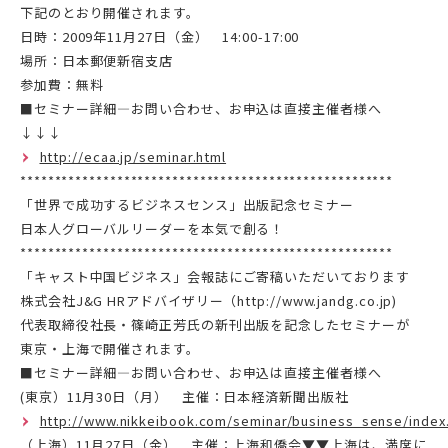
下記のとおり開催されます。
日時：2009年11月27日（金） 14:00-17:00
場所：日本郵便新宿支店
参加費：無料
■セミナー詳細—お問い合わせ、お申込は直接主催者様へ
↓↓↓
http://ecaa.jp/seminar.html
******************************************************
「世界で成功するビジネスセンス」出版記念セミナー
日本人グローバルリーダーを本気で創る！
******************************************************
「キャスト中国ビジネス」会報誌にご寄稿いただいております
株式会社J&G HRアドバイザリー（http://www.jandg.co.jp)
代表取締役社長・篠崎正芳氏の新刊出版を記念したセミナーが
東京・上海で開催されます。
■セミナー詳細—お問い合わせ、お申込は直接主催者様へ
(東京）11月30日（月） 主催：日本経済新聞出版社
http://www.nikkeibook.com/seminar/business_sense/index
（上海）11月27日（金） 主催：上海和僑会▼▼上海は、満席に