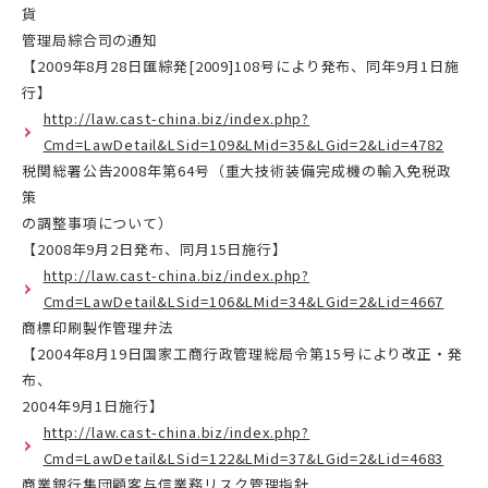
貨
管理局綜合司の通知
【2009年8月28日匯綜発[2009]108号により発布、同年9月1日施
行】
http://law.cast-china.biz/index.php?
Cmd=LawDetail&LSid=109&LMid=35&LGid=2&Lid=4782
税関総署公告2008年第64号（重大技術装備完成機の輸入免税政
策
の調整事項について）
【2008年9月2日発布、同月15日施行】
http://law.cast-china.biz/index.php?
Cmd=LawDetail&LSid=106&LMid=34&LGid=2&Lid=4667
商標印刷製作管理弁法
【2004年8月19日国家工商行政管理総局令第15号により改正・発
布、
2004年9月1日施行】
http://law.cast-china.biz/index.php?
Cmd=LawDetail&LSid=122&LMid=37&LGid=2&Lid=4683
商業銀行集団顧客与信業務リスク管理指針