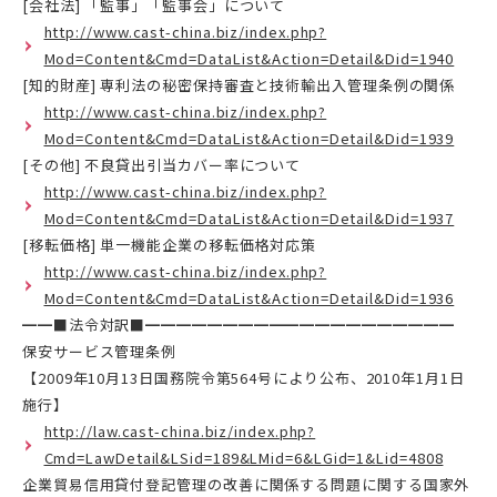
[会社法] 「監事」「監事会」について
http://www.cast-china.biz/index.php?
Mod=Content&Cmd=DataList&Action=Detail&Did=1940
[知的財産] 専利法の秘密保持審査と技術輸出入管理条例の関係
http://www.cast-china.biz/index.php?
Mod=Content&Cmd=DataList&Action=Detail&Did=1939
[その他] 不良貸出引当カバー率について
http://www.cast-china.biz/index.php?
Mod=Content&Cmd=DataList&Action=Detail&Did=1937
[移転価格] 単一機能企業の移転価格対応策
http://www.cast-china.biz/index.php?
Mod=Content&Cmd=DataList&Action=Detail&Did=1936
━━■法令対訳■━━━━━━━━━━━━━━━━━━━━
保安サービス管理条例
【2009年10月13日国務院令第564号により公布、2010年1月1日
施行】
http://law.cast-china.biz/index.php?
Cmd=LawDetail&LSid=189&LMid=6&LGid=1&Lid=4808
企業貿易信用貸付登記管理の改善に関係する問題に関する国家外