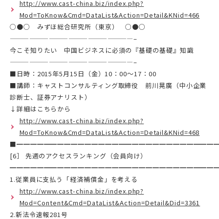
http://www.cast-china.biz/index.php?
Mod=ToKnow&Cmd=DataList&Action=Detail&KNid=466
○●○ みずほ総合研究所（東京） ○●○
———————————————————–
今こそ知りたい 中国ビジネスに必須の『基礎の基礎』知識
———————————————————–
■日時：2015年5月15日（金）10：00～17：00
■講師：キャストコンサルティング取締役 前川晃廣（中小企業
診断士、証券アナリスト）
↓詳細はこちらから
http://www.cast-china.biz/index.php?
Mod=ToKnow&Cmd=DataList&Action=Detail&KNid=468
■━━━━━━━━━━━━━━━━━━━━━━━━━━━━━
[6］ 先週のアクセスランキング（会員向け）
━━━━━━━━━━━━━━━━━━━━━━━━━━━━━━
1.従業員に支払う「経済補償金」を考える
http://www.cast-china.biz/index.php?
Mod=Content&Cmd=DataList&Action=Detail&Did=3361
2.新法令速報281号