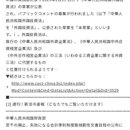
資法》の草案が公表
され、パブリックコメントの募集が行われました（以下「中華人
民共和国外国投資法」
を「外国投資法」、公表された草案を「本草案」といいま
す。）。外国投資法は、
現行の《中華人民共和国外資企業法》、《中華人民共和国中外合
資経営企業法》及び
《中外合作経営企業法》の三法（いわゆる三資企業に関する外資
三法）に代替するもの
と位置付けられるようです…
▼続きはこちらから：
http://www.cast-china.biz/index.php?
Mod=Content&Cmd=DataList&Action=Detail&Did=3529
■━━━━━━━━━━━━━━━━━━━━━━━━━━━━━
[2] 週刊！新法令速報（どなたでもご覧いただけます）
━━━━━━━━━━━━━━━━━━━━━━━━━━━━━━
中華人民共和国財政部
若干の廃止、失効になる会計準則制度類規範性文書目録の公布に