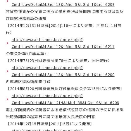
Cmd=LawDetail&LSid=13&LMid=5&LGid=1&Lid=6209
非貨幣性資産の投資に係る企業所得税政策問題に関する財政部及
び国家税務総局の通知
【2014年12月31日財税[2014]116号により発布、同年1月1日施
行】
http://law.cast-china.biz/index.php?
Cmd=LawDetail&LSid=12&LMid=5&LGid=1&Lid=6211
企業会計準則?基本準則
【2014年7月23日財政部令第76号により発布、同日施行】
http://law.cast-china.biz/index.php?
Cmd=LawDetail&LSid=13&LMid=5&LGid=1&Lid=6200
西部地区奨励類産業目録
【2014年8月20日国家発展及び改革委員会令第15号により発布】
http://law.cast-china.biz/index.php?
Cmd=LawDetail&LSid=214&LMid=88&LGid=9&Lid=6206
海上保険契約の保険者による賠償代位請求の権利の行使に係る訴
訟時効期間の起算日に関する最高人民法院の回答
【2014年12月15日法釈[2014]15号により発布】
http://law.cast-china.biz/index.php?