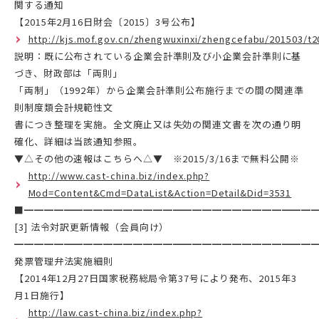
関する通知
【2015年2月16日財会〔2015〕3号公布】
http://kjs.mof.gov.cn/zhengwuxinxi/zhengcefabu/201503/t
説明：既に公布されている企業会計準則及び小企業会計準則に基
づき、財政部は「両則」
「両制」（1992年）から企業会計準則公布施行までの間の関連準
則制度類会計規範性文
書につき整理を実施。全文廃止又は失効の関連文書を次の通り明
確化、詳細は当該通知参照。
▼△その他の速報はこちらへ△▼ ※2015/3/16まで無料公開※
http://www.cast-china.biz/index.php?
Mod=Content&Cmd=DataList&Action=Detail&Did=3531
■━━━━━━━━━━━━━━━━━━━━━━━━━━━━━
[3] 法令対訳更新情報（会員向け）
━━━━━━━━━━━━━━━━━━━━━━━━━━━━━━
発票管理弁法実施細則
【2014年12月27日国家税務総局令第37号により発布、2015年3
月1日施行】
http://law.cast-china.biz/index.php?