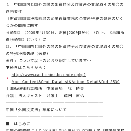
１ 中国国内と国外の間の出資持分及び資産の買収取引の場合の
適格要件
《財政部国家税務総局の企業再編業務の企業所得税の処理のいく
つかの問題に関す
る通知》（2009年4月30日、財税[2009]59号）（以下、《再編所
得税通知》という）に
は、「中国国内と国外の間の出資持分及び資産の買収取引の場合
の特殊税務処理（適格）
要件」について以下のとおり規定しています…
▼続きはこちらから：
http://www.cast-china.biz/index.php?
Mod=Content&Cmd=DataList&Action=Detail&Did=3530
上海勤瑞律師事務所 中国律師 徐 暁青
弁護士法人キャスト 弁護士 藤田 直佑
—————————————————————————-
中国「外国投資法」草案について
—————————————————————————-
■ はじめに
中国の商務部により2015年1月19 日付で《中華人民共和国外国投