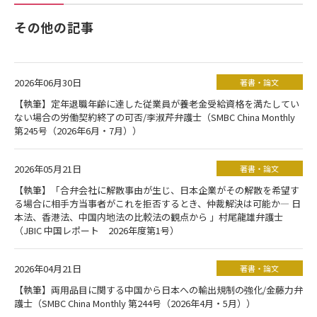
その他の記事
2026年06月30日
著書・論文
【執筆】定年退職年齢に達した従業員が養老金受給資格を満たしてい
ない場合の労働契約終了の可否/李淑芹弁護士（SMBC China Monthly
第245号（2026年6月・7月））
2026年05月21日
著書・論文
【執筆】「合弁会社に解散事由が生じ、日本企業がその解散を希望す
る場合に相手方当事者がこれを拒否するとき、仲裁解決は可能か― 日
本法、香港法、中国内地法の比較法の観点から 」村尾龍雄弁護士
（JBIC 中国レポート 2026年度第1号）
2026年04月21日
著書・論文
【執筆】両用品目に関する中国から日本への輸出規制の強化/金藤力弁
護士（SMBC China Monthly 第244号（2026年4月・5月））