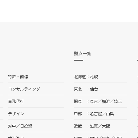
拠点一覧
特許・商標
北海道
札幌
コンサルティング
東北
仙台
事務代行
関東
東京
／
横浜
／
埼玉
デザイン
中部
名古屋
／
山梨
対中／日投資
近畿
滋賀
／
大阪