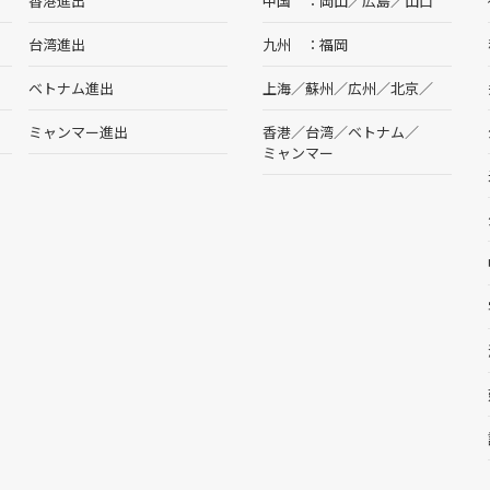
香港進出
中国
岡山
／
広島
／
山口
台湾進出
九州
福岡
ベトナム進出
上海
／
蘇州
／
広州
／
北京
／
ミャンマー進出
香港
／
台湾
／
ベトナム
／
ミャンマー