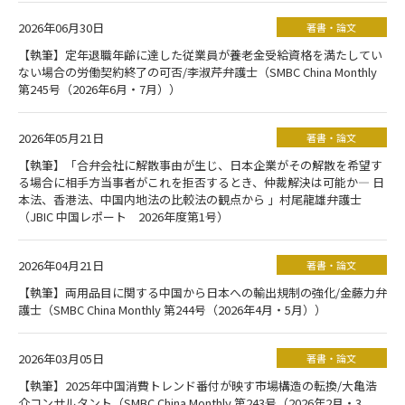
2026年06月30日
著書・論文
【執筆】定年退職年齢に達した従業員が養老金受給資格を満たしてい
ない場合の労働契約終了の可否/李淑芹弁護士（SMBC China Monthly
第245号（2026年6月・7月））
2026年05月21日
著書・論文
【執筆】「合弁会社に解散事由が生じ、日本企業がその解散を希望す
る場合に相手方当事者がこれを拒否するとき、仲裁解決は可能か― 日
本法、香港法、中国内地法の比較法の観点から 」村尾龍雄弁護士
（JBIC 中国レポート 2026年度第1号）
2026年04月21日
著書・論文
【執筆】両用品目に関する中国から日本への輸出規制の強化/金藤力弁
護士（SMBC China Monthly 第244号（2026年4月・5月））
2026年03月05日
著書・論文
【執筆】2025年中国消費トレンド番付が映す市場構造の転換/大亀浩
介コンサルタント（SMBC China Monthly 第243号（2026年2月・3