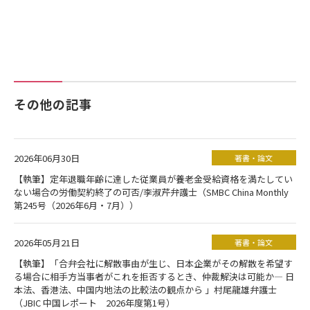
その他の記事
2026年06月30日
著書・論文
【執筆】定年退職年齢に達した従業員が養老金受給資格を満たしてい
ない場合の労働契約終了の可否/李淑芹弁護士（SMBC China Monthly
第245号（2026年6月・7月））
2026年05月21日
著書・論文
【執筆】「合弁会社に解散事由が生じ、日本企業がその解散を希望す
る場合に相手方当事者がこれを拒否するとき、仲裁解決は可能か― 日
本法、香港法、中国内地法の比較法の観点から 」村尾龍雄弁護士
（JBIC 中国レポート 2026年度第1号）