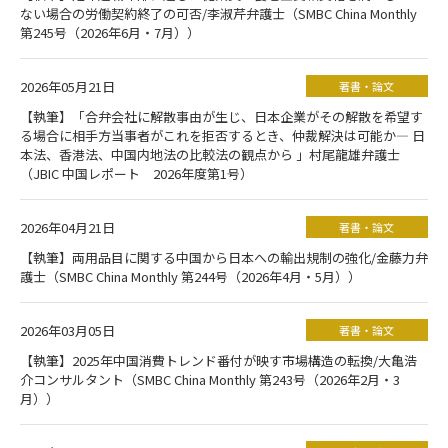
ない場合の労働契約終了の可否/李淑芹弁護士（SMBC China Monthly
第245号（2026年6月・7月））
2026年05月21日
著書・論文
【執筆】「合弁会社に解散事由が生じ、日本企業がその解散を希望す
る場合に相手方当事者がこれを拒否するとき、仲裁解決は可能か― 日
本法、香港法、中国内地法の比較法の観点から 」村尾龍雄弁護士
（JBIC 中国レポート 2026年度第1号）
2026年04月21日
著書・論文
【執筆】両用品目に関する中国から日本への輸出規制の強化/金藤力弁
護士（SMBC China Monthly 第244号（2026年4月・5月））
2026年03月05日
著書・論文
【執筆】2025年中国消費トレンド番付が映す市場構造の転換/大亀浩
介コンサルタント（SMBC China Monthly 第243号（2026年2月・3
月））