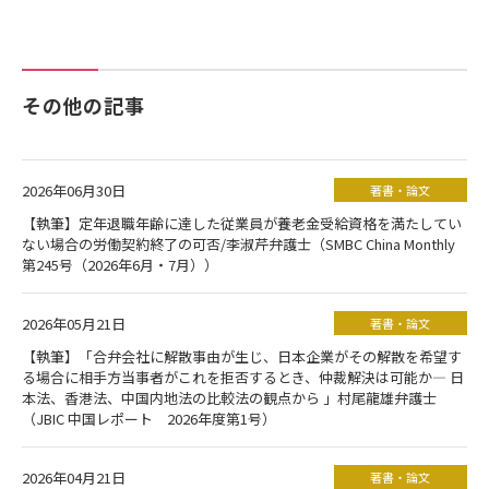
その他の記事
2026年06月30日
著書・論文
【執筆】定年退職年齢に達した従業員が養老金受給資格を満たしてい
ない場合の労働契約終了の可否/李淑芹弁護士（SMBC China Monthly
第245号（2026年6月・7月））
2026年05月21日
著書・論文
【執筆】「合弁会社に解散事由が生じ、日本企業がその解散を希望す
る場合に相手方当事者がこれを拒否するとき、仲裁解決は可能か― 日
本法、香港法、中国内地法の比較法の観点から 」村尾龍雄弁護士
（JBIC 中国レポート 2026年度第1号）
2026年04月21日
著書・論文