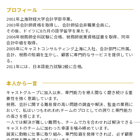
プロフィール
2001年上海財経大学会計学部卒業。
2003年会計師資格を取得し、会計師協会非職業会員に。
その後、ドイツに8カ月の語学留学を果たす。
2006年税務師全科試験に合格、税務師就業資格証書を取得、同年
会計中級を取得。
2005年にキャストコンサルティング上海に入社、会計部門に所属。
会計、税務の知識を生かし、顧客に専門的なサービスを提供してい
る。
2011年には、日本語能力試験2級に合格。
本人から一言
キャストグループに加入以来、専門能力を絶え間なく磨き続ける重
要性を強く意識しています。
税務、会計に関する難易度の高い問題の調査や解決、監査の業務に
おいて、私はいつもわれわれチームのプロとしての誇りと専門能力
の高さを感じます。
一人では解決が難しい難問も、チームで力を合わせれば解決できる――
キャストのチームに加わった幸運を噛み締めています。
誠実に勤勉に仕事に取り組み、専門知識を発揮できれば、必ず顧客
の信頼を勝ち得ると信じています。