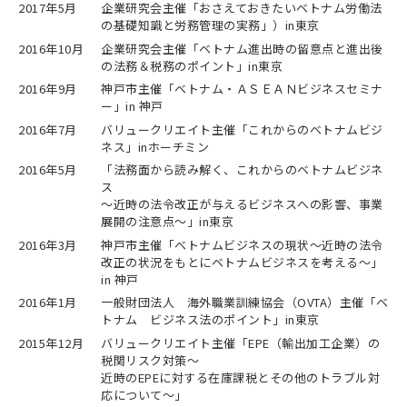
2017年5月
企業研究会主催「おさえておきたいベトナム労働法
の基礎知識と労務管理の実務」）in東京
2016年10月
企業研究会主催「ベトナム進出時の留意点と進出後
の法務＆税務のポイント」in東京
2016年9月
神戸市主催「ベトナム・ＡＳＥＡＮビジネスセミナ
ー」in 神戸
2016年7月
バリュークリエイト主催「これからのベトナムビジ
ネス」inホーチミン
2016年5月
「法務面から読み解く、これからのベトナムビジネ
ス
～近時の法令改正が与えるビジネスへの影響、事業
展開の注意点～」in東京
2016年3月
神戸市主催「ベトナムビジネスの現状～近時の法令
改正の状況をもとにベトナムビジネスを考える～」
in 神戸
2016年1月
一般財団法人 海外職業訓練協会（OVTA）主催「ベ
トナム ビジネス法のポイント」in東京
2015年12月
バリュークリエイト主催「EPE（輸出加工企業）の
税関リスク対策～
近時のEPEに対する在庫課税とその他のトラブル対
応について～」