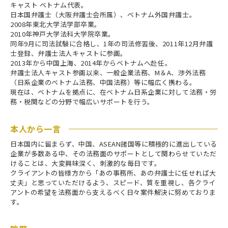
キャスト ベトナム代表。
日本国弁護士（大阪弁護士会所属）、ベトナム外国弁護士。
2008年東北大学法学部卒業。
2010年神戸大学法科大学院卒業。
同年9月に司法試験に合格し、1年の司法修習後、2011年12月弁護
士登録、弁護士法人キャストに参画。
2013年から中国上海、2014年からベトナムへ赴任。
弁護士法人キャスト参画以来、一般企業法務、M＆A、渉外法務
（日系企業のベトナム法務、中国法務）等に幅広く携わる。
現在は、ベトナムを拠点に、在ベトナム日系企業に対して法務・労
務・税関などの分野で幅広いサポートを行う。
本人から一言
日本国内に留まらず、中国、ASEAN諸国等に積極的に進出している
企業が多数ある中、その法務面のサポートとして関わらせていただ
けることは、大変興味深く、刺激的な毎日です。
クライアントの皆様方から「あの事務所、あの弁護士に任せれば大
丈夫」と思っていただけるよう、スピード、質を重視し、各クライ
アントの希望を法務面から支えるべく日々案件解決に努めておりま
す。