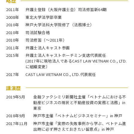
略歴
2011年
弁護士登録（大阪弁護士会）司法修習新64期
2008年
東北大学法学部卒業
2010年
神戸大学法科大学院修了（法務博士）
2010年
司法試験合格
2010年
司法修習（～2011年）
2011年
弁護士法人キャスト参画
2015年
弁護士法人キャストホーチミン支店代表就任
(2017年に現地法人であるCAST LAW VIETNAM CO., LTD.
に組織変更）
2017年
CAST LAW VIETNAM CO., LTD.代表就任
講演歴
2019年5月
金融ファクシミリ新聞社主催「ベトナムにおける不
動産ビジネスの現状と不動産投資の実務と法務」in
東京
2018年9月
神戸市主催「ベトナムビジネスセミナー」in 神戸
2017年11月
神戸市主催「実際の失敗事例から学ぶ、ベトナム進
出時に必ず押さえておきたい留意点」in 神戸