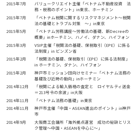
2015年7月
バリュークリエイト主催「ベトナム不動産投資 法
務・税務のポイント」in東京、ホーチミン
2015年7月
「ベトナム税関に関するリスクマネジメント～税関
法の基礎とトラブル対策 ～」in東京
2015年5月
「ベトナム労務講座～労働法の基礎、新Decreeの
概要」inホーチミン、ハノイ、ダナン、ハイフォン
2015年3月
VSIP主催「税関法の基礎、保税取引（EPE）に係る
法制度」in ビンズン省
2015年2月
「税関法の基礎、保税取引（EPE）に係る法制度」
in ホーチミン、ダナン、ハイフォン
2015年2月
神戸市ミッション団向けセミナー「ベトナム法務の
基礎及び近時の動向」inホーチミン
2014年12月
「税関による輸入価格の査定と ロイヤルティ送金
＝213号令の余波」in大阪
2014年11月
「ベトナム法務の基礎」in東京
2014年11月
神戸市主催「中国・ASEAN進出のポイント」in神戸
市
2014年9月
大阪商工会議所「海外拠点運営 成功の秘訣とリス
ク管理～中国・ASEANを中心に～」