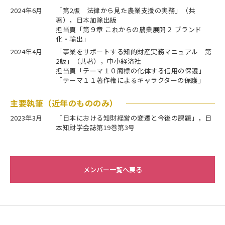
2024年6月
「第2版 法律から見た農業支援の実務」（共
著），日本加除出版
担当頁「第９章 これからの農業展開２ ブランド
化・輸出」
2024年4月
「事業をサポートする知的財産実務マニュアル 第
2版」（共著），中小経済社
担当頁「テーマ１０商標の化体する信用の保護」
「テーマ１１著作権によるキャラクターの保護」
主要執筆（近年のもののみ）
2023年3月
「日本における知財経営の変遷と今後の課題」，日
本知財学会誌第19巻第3号
メンバー一覧へ戻る