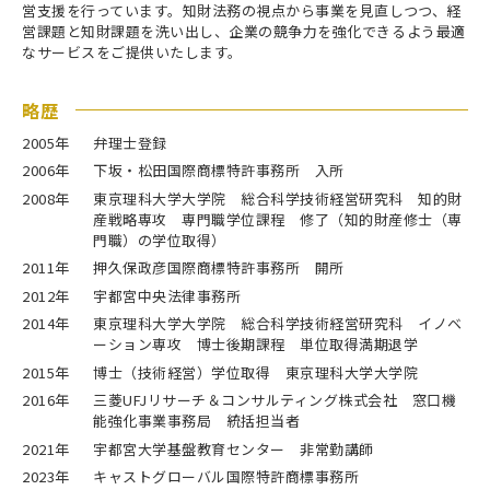
営支援を行っています。知財法務の視点から事業を見直しつつ、経
営課題と知財課題を洗い出し、企業の競争力を強化できるよう最適
なサービスをご提供いたします。
略歴
2005年
弁理士登録
2006年
下坂・松田国際商標特許事務所 入所
2008年
東京理科大学大学院 総合科学技術経営研究科 知的財
産戦略専攻 専門職学位課程 修了（知的財産修士（専
門職）の学位取得）
2011年
押久保政彦国際商標特許事務所 開所
2012年
宇都宮中央法律事務所
2014年
東京理科大学大学院 総合科学技術経営研究科 イノベ
ーション専攻 博士後期課程 単位取得満期退学
2015年
博士（技術経営）学位取得 東京理科大学大学院
2016年
三菱UFJリサーチ＆コンサルティング株式会社 窓口機
能強化事業事務局 統括担当者
2021年
宇都宮大学基盤教育センター 非常勤講師
2023年
キャストグローバル国際特許商標事務所