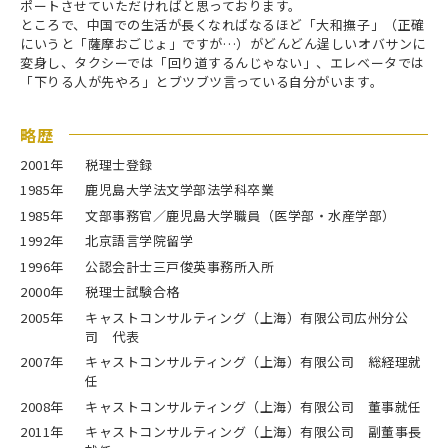
ポートさせていただければと思っております。
ところで、中国での生活が長くなればなるほど「大和撫子」（正確
にいうと「薩摩おごじょ」ですが…）がどんどん逞しいオバサンに
変身し、タクシーでは「回り道するんじゃない」、エレベータでは
「下りる人が先やろ」とブツブツ言っている自分がいます。
略歴
2001年
税理士登録
1985年
鹿児島大学法文学部法学科卒業
1985年
文部事務官／鹿児島大学職員（医学部・水産学部）
1992年
北京語言学院留学
1996年
公認会計士三戸俊英事務所入所
2000年
税理士試験合格
2005年
キャストコンサルティング（上海）有限公司広州分公
司 代表
2007年
キャストコンサルティング（上海）有限公司 総経理就
任
2008年
キャストコンサルティング（上海）有限公司 董事就任
2011年
キャストコンサルティング（上海）有限公司 副董事長