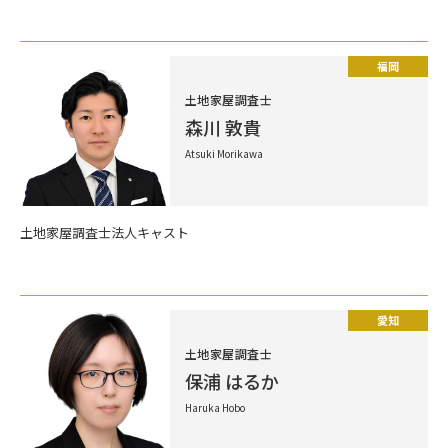
福岡
土地家屋調査士
森川 敦貴
Atsuki Morikawa
土地家屋調査士法人キャスト
愛知
土地家屋調査士
保浦 はるか
Haruka Hobo