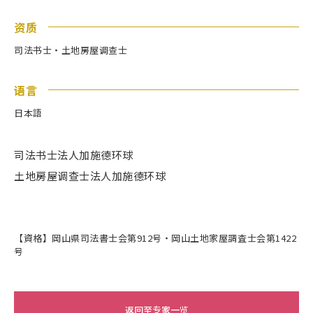
资质
司法书士・土地房屋调查士
语言
日本語
司法书士法人加施德环球
土地房屋调查士法人加施德环球
【資格】岡山県司法書士会第912号・岡山土地家屋調査士会第1422
号
返回至专家一览