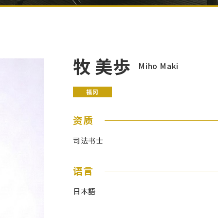
牧 美歩
Miho Maki
福冈
资质
司法书士
语言
日本語