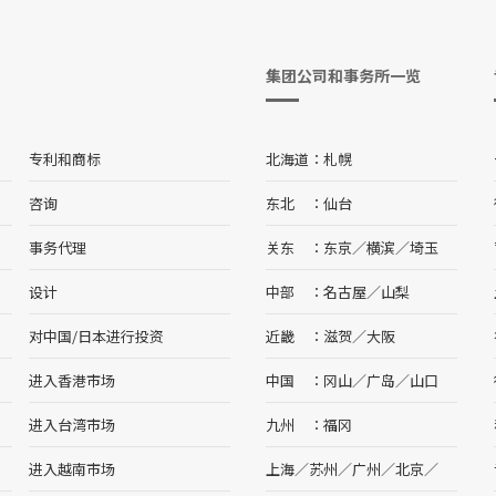
集团公司和事务所一览
专利和商标
北海道
札幌
咨询
东北
仙台
事务代理
关东
东京
／
横滨
／
埼玉
设计
中部
名古屋
／
山梨
对中国/日本进行投资
近畿
滋贺
／
大阪
进入香港市场
中国
冈山
／
广岛
／
山口
进入台湾市场
九州
福冈
进入越南市场
上海
／
苏州
／
广州
／
北京
／