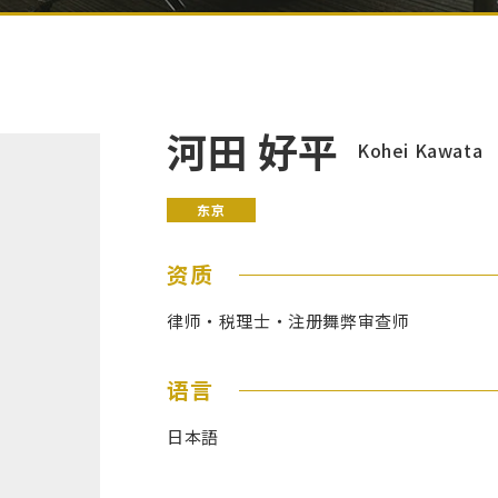
河田 好平
Kohei Kawata
东京
资质
律师・税理士・注册舞弊审查师
语言
日本語