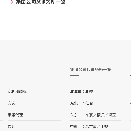
集团公司及事务所一览
集团公司和事务所一览
专利和商标
北海道
札幌
咨询
东北
仙台
事务代理
关东
东京
／
横滨
／
埼玉
设计
中部
名古屋
／
山梨