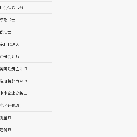
社会保险劳务士
行政书士
税理士
专利代理人
注册会计师
美国注册会计师
注册舞弊审查师
中小企业诊断士
宅地建物取引士
测量师
建筑师