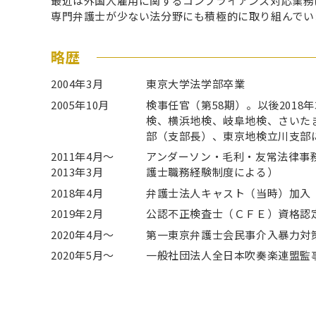
最近は外国人雇用に関するコンプライアンス対応業務
専門弁護士が少ない法分野にも積極的に取り組んでい
略歴
2004年3月
東京大学法学部卒業
2005年10月
検事任官（第58期）。以後2018
検、横浜地検、岐阜地検、さいた
部（支部長）、東京地検立川支部
2011年4月～
アンダーソン・毛利・友常法律事
2013年3月
護士職務経験制度による）
2018年4月
弁護士法人キャスト（当時）加入
2019年2月
公認不正検査士（ＣＦＥ）資格認
2020年4月～
第一東京弁護士会民事介入暴力対
2020年5月～
一般社団法人全日本吹奏楽連盟監