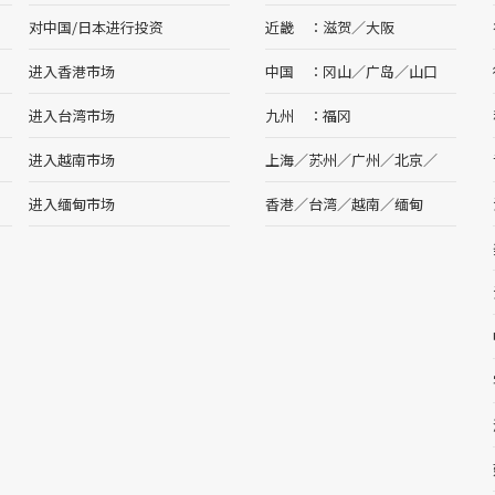
对中国/日本进行投资
近畿
滋贺
／
大阪
进入香港市场
中国
冈山
／
广岛
／
山口
进入台湾市场
九州
福冈
进入越南市场
上海
／
苏州
／
广州
／
北京
／
进入缅甸市场
香港
／
台湾
／
越南
／
缅甸