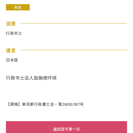
东京
资质
行政书士
语言
日本語
行政书士法人加施德环球
【資格】東京都行政書士会・第26081987号
返回至专家一览