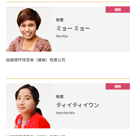
缅甸
助理
ミョー ミョー
Myo Myo
加施德环球咨询（缅甸）有限公司
缅甸
助理
ティイティイワン
Htet Htet Win